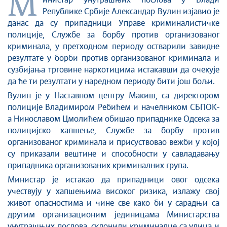
М
Стоп корупцији
инистар унутрашњих послова
у Влади
Републике Србије
Александар Вулин и
зјави
о је
Култура и вера
данас да су припадници Управе криминалистичке
Спорт
полиције, Службе за борбу против организованог
Конференције за новинаре
криминала, у претходном периоду остварили завидне
Интервјуи
резултате у борби против организованог криминала и
сузбијања трговине наркотицима истакавши да очекује
Линкови
да ће ти резултати у наредном периоду бити још бољи.
Издвојене теме
Вулин је у Наставном центру Макиш, са директором
COVID-19 - архива
полиције Владимиром Ребићем и начелником СБПОК-
а Нинославом Цмолићем обишао припаднике Одсека за
полицијско хапшење, Службе за борбу против
организованог криминала и присуствовао вежби у којој
су приказали вештине и способности у савладавању
припадника организованих криминалних група.
Министар је истакао да припадници овог одсека
учествују у хапшењима високог ризика, излажу свој
живот опасностима и чине све како би у сарадњи са
другим организационим јединицама Министарства
унутрашњих послова, склонили криминалце са улица и