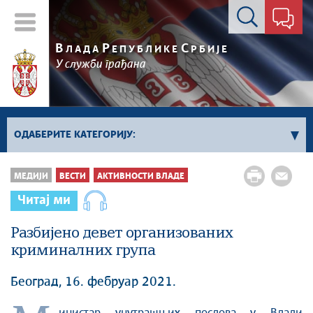
Контакт форма
В
Р
С
ЛАДА
ЕПУБЛИКЕ
РБИЈЕ
У служби грађана
ОДАБЕРИТЕ КАТЕГОРИЈУ:
Влада Србије
МЕДИЈИ
ВЕСТИ
АКТИВНОСТИ ВЛАДЕ
Активности премијера
Читај ми
Активности потпредседника
Активности Владе
Разбијено девет организованих
криминалних група
Косово и Метохија
Политика
Београд, 16. фебруар 2021.
Економија