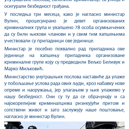
осигурали безбедност грађана.
У последња три месеца, како је нагласио министар
Вулин, процесуирано је девет организованих
криминалних група и ухапшено 78 особа осумњичених
да су били њихови чланови и у свим тим хапшењима
учествовали су припадници ове јединице.
Министар је посебно похвалио рад припадника ове
јединице на хапшењу припадника организоване
криминалне групе коју су предводили Вељко Беливук и
Марко Миљковић.
Министарство унутрашњих послова наставиће да улаже
у побољшање услова рада ових људи, кроз набавку нове
опреме и наоружања, јер улагањем у њих улажемо у
нашу безбедност. Они су ту да се обрачунају и са
најокорелијим криминалцима ризикујући притом и
сопствени живот и зато заслужују наше поштовање,
нагласио је министар Вулин.