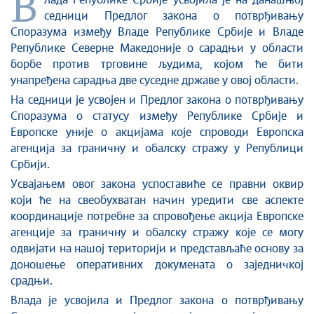
В
лада Републике Србије усвојила је на данашњој
седници Предлог закона о потврђивању
Споразума између Владе Републике Србије и Владе
Републике Северне Македоније о сарадњи у области
борбе против трговине људима, којом ће бити
унапређена сарадња две суседне државе у овој области.
На седници је усвојен и Предлог закона о потврђивању
Споразума о статусу између Републике Србије и
Европске уније о акцијама које спроводи Европска
агенција за граничну и обалску стражу у Републици
Србији.
Усвајањем овог закона успоставиће се правни оквир
који ће на свеобухватан начин уредити све аспекте
координације потребне за спровођење акција Европске
агенције за граничну и обалску стражу које се могу
одвијати на нашој територији и представљаће основу за
доношење оперативних докумената о заједничкој
срадњи.
Влада је усвојила и Предлог закона о потврђивању