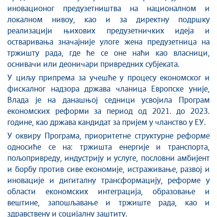
иновационог предузетништва на националном и
локалном нивоу, као и за директну подршку
реализацији њихових предузетничких идеја и
остваривања значајније улоге жена предузетница на
тржишту рада, где ће се оне наћи као власници,
оснивачи или деоничари привредних субјеката.
У циљу припрема за учешће у процесу економског и
фискалног надзора држава чланица Европске уније,
Влада је на данашњој седници усвојила Програм
економских реформи за период од 2021. до 2023.
године, као држава кандидат за пријем у чланство у ЕУ.
У оквиру Програма, приоритетне структурне реформе
односиће се на: тржишта енергије и транспорта,
пољопривреду, индустрију и услуге, пословни амбијент
и борбу против сиве економије, истраживање, развој и
иновације и дигиталну трансформацију, реформе у
области економских интеграција, образовање и
вештине, запошљавање и тржиште рада, као и
здравствену и социјалну заштиту.