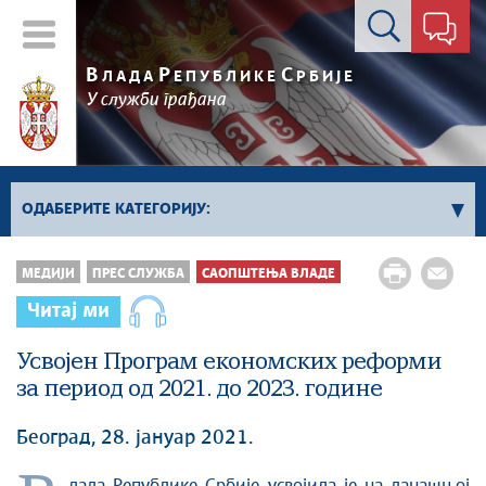
Контакт форма
В
Р
С
ЛАДА
ЕПУБЛИКЕ
РБИЈЕ
У служби грађана
ОДАБЕРИТЕ КАТЕГОРИЈУ:
Kонференцијe за новинаре
МЕДИЈИ
ПРЕС СЛУЖБА
САОПШТЕЊА ВЛАДЕ
Најавe и обавештења
Читај ми
Саопштења Владе
Усвојен Програм економских реформи
Саопштења министарстава
за период од 2021. до 2023. године
Аудио прес
Београд, 28. јануар 2021.