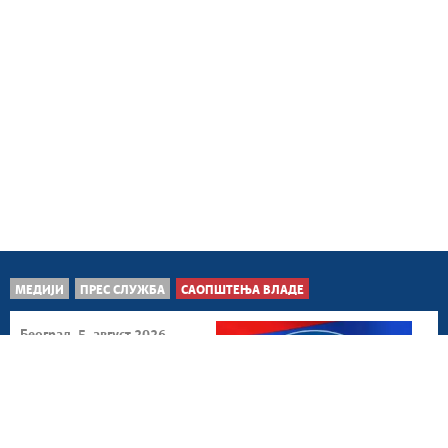
МЕДИЈИ
ПРЕС СЛУЖБА
САОПШТЕЊА ВЛАДЕ
Београд, 5. август 2026.
Институције
координисано прате
стање и спроводе
превентивне...