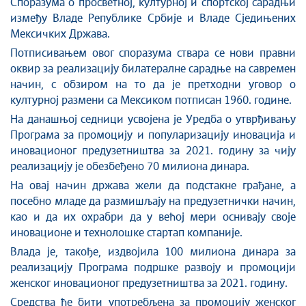
Споразума о просветној, културној и спортској сарадњи
између Владе Републике Србије и Владе Сједињених
Мексичких Држава.
Потписивањем овог споразума ствара се нови правни
оквир за реализацију билатералне сарадње на савремен
начин, с обзиром на то да је претходни уговор о
културној размени са Мексиком потписан 1960. године.
На данашњој седници усвојена је Уредба о утврђивању
Програма за промоцију и популаризацију иновација и
иновационог предузетништва за 2021. годину за чију
реализацију је обезбеђено 70 милиона динара.
На овај начин држава жели да подстакне грађане, а
посебно младе да размишљају на предузетнички начин,
као и да их охрабри да у већој мери оснивају своје
иновационе и технолошке стартап компаније.
Влада је, такође, издвојила 100 милиона динара за
реализацију Програма подршке развоју и промоцији
женског иновационог предузетништва за 2021. годину.
Средства ће бити употребљена за промоцију женског