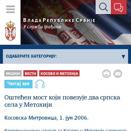
Контакт форма
В
Р
С
ЛАДА
ЕПУБЛИКЕ
РБИЈЕ
У служби грађана
ОДАБЕРИТЕ КАТЕГОРИЈУ:
Влада Србије
МЕДИЈИ
ВЕСТИ
КОСОВО И МЕТОХИЈА
Активности премијера
Читај ми
Активности потпредседника
Активности Владе
Оштећен мост који повезује два српска
села у Метохији
Косово и Метохија
Политика
Косовска Митровица, 1. јун 2006.
Економија