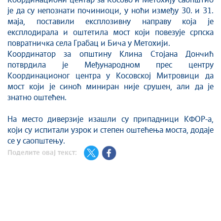
Стоп корупцији
Координациони центар за Косово и Метохију саопштио
је да су непознати починиоци, у ноћи између 30. и 31.
Култура и вера
маја, поставили експлозивну направу која је
Спорт
експлодирала и оштетила мост који повезује српска
Конференције за новинаре
повратничка села Грабац и Бича у Метохији.
Координатор за општину Клина Стојана Дончић
Интервјуи
потврдила је Међународном прес центру
Линкови
Координационог центра у Косовској Митровици да
Издвојене теме
мост који је синоћ миниран није срушен, али да је
COVID-19 - архива
знатно оштећен.
На место диверзије изашли су припадници КФОР-а,
који су испитали узрок и степен оштећења моста, додаје
се у саопштењу.
Поделите овај текст: