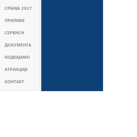
СРБИЈА 2027
ПРИЛИКЕ
СЕРВИСИ
ДОКУМЕНТА
ИЗДВАЈАМО
АТРАКЦИЈЕ
КОНТАКТ
МЕДИЈИ
ПРЕС СЛУЖБА
САОПШТЕЊА М