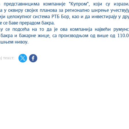
а представницима компаније "Купром", који су изрази
а у оквиру својих планова за регионално ширење учествуј
ји целокупног система РТБ Бор, као и да инвестирају у др
е се баве прерадом бакра.
у се подсећа на то да је ова компанија највећи румунс
 бакра и бакарне жице, са производњом од више од 110.0
ишњем нивоу.
ј текст: