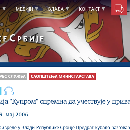
О
МЕДИЈИ
ВЛАДА
КОНТАКТ
С
КЕ
РБИЈЕ
РЕС СЛУЖБА
САОПШТЕЊА МИНИСТАРСТАВА
ја "Купром" спремна да учествује у прив
9. мај 2006.
ивреде у Влади Републике Србије Предраг Бубало разгова