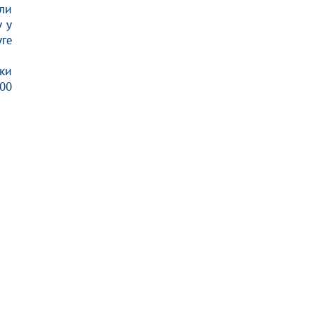
ли
у у
уге
ки
00