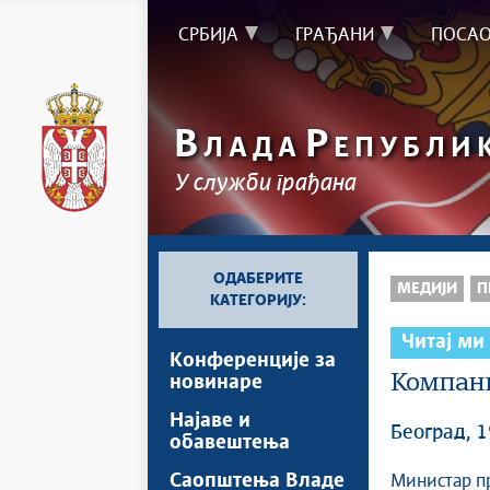
СРБИЈА
ГРАЂАНИ
ПОСА
В
Р
ЛАДА
ЕПУБЛИ
У служби грађана
ОДАБЕРИТЕ
МЕДИЈИ
П
КАТЕГОРИЈУ:
Читај ми
Kонференцијe за
Компани
новинаре
Најавe и
Београд, 1
обавештења
Саопштења Владе
Министар пр