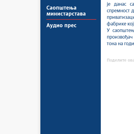
је данас с
Саопштења
спремност д
министарстава
приватизаци
фабрике кој
Аудио прес
У саопштењ
произвођач
тона на год
Поделите ова