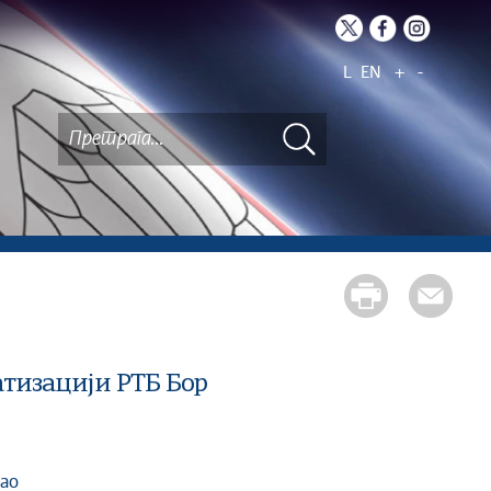
L
EN
+
-
атизацији РТБ Бор
рао