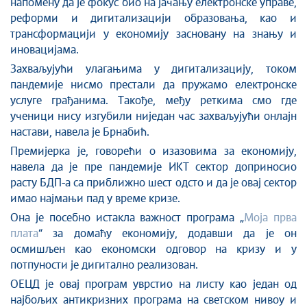
напомену да је фокус био на
јачањ
у
електронске управе,
реформ
и
и дигитализациј
и
образовања,
као
и
трансформациј
и
у економију засновану на знању и
иновацијама.
Захваљујући улагањима у дигитализацију, током
пандемије нисмо престали да пружамо електронске
услуге грађанима. Такође, међу реткима смо где
ученици нису изгубили ниједан час захваљујући онлајн
настави,
наве
ла је Брнабић.
Премијерка
је
, г
оворећи о изазовима за економију
,
навела да
је
пре пандемије ИКТ сектор доприносио
расту БДП
-а
са
приближн
о
шест одсто
и да је овај сектор
имао најмањи пад у време кризе.
Она је посебно истакла важност програма „
Моја прва
плата
“ за домаћу економију
,
дода
вши
да је
он
осмишљен као економски одговор на кризу и у
потпуности
је
дигитално реализован.
ОЕЦД је овај програм уврстио на лист
у
као један од
најбољих антикризних програма на светском нивоу и