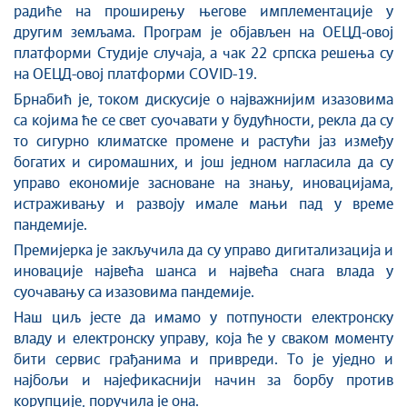
радиће на проширењу његове имплементације у
другим земљама. Програм је објављен на ОЕЦД-овој
платформи Студије случаја, а чак 22 српска решења су
на ОЕЦД-овој платформи COVID-19.
Брнабић је
, током
дискусиј
е
о најважнијим изазовима
са којима ће се свет суочавати у будућности, рекла да су
то сигурно климатске промене и растући јаз између
богатих и сиромашних
, и
још једном нагласила да су
управо економије засноване на знању, иновацијама,
истраживању и развоју имале мањи пад у време
пандемије.
Премијерка је закључила да су управо дигитализација и
иновације највећа шанса и највећа снага влада у
суочавању са изазовима пандемије.
Н
аш циљ јесте да имамо у потпуности електронску
в
ладу и електронску управу, која ће
у сваком моменту
бити сервис грађанима и привреди. То је уједно и
најбољи и најефикаснији начин за борбу против
корупције,
поручил
а је
она
.