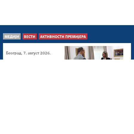
МЕДИЈИ
ВЕСТИ
АКТИВНОСТИ ПРЕМИЈЕРА
Београд, 7. август 2026.
Наставак развоја
пријатељских веза са
Кубом
Београд, 6. август 2026.
Значајан простор за
унапређење сарадње са
Мароком