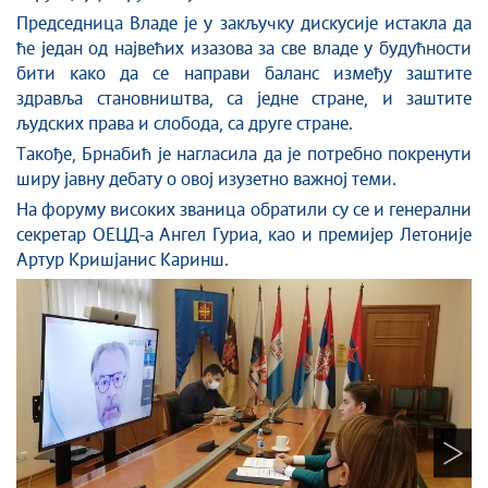
П
редседница
В
ладе
је у
закључку дискусије
иста
кла да
ће један од највећих изазова за све владе у будућности
бити како да се направи баланс између заштите
здравља становништва
,
са једне
стране,
и заштите
људских права и слобода
,
са друге стране.
Такође,
Брнабић је нагласила да је потребно покренути
ширу јавну дебату о овој изузетно важној теми.
На форуму високих званица обратили су се и генерални
секретар ОЕЦД
-а
Ангел Гуриа, као и премијер Летоније
Артур Кришјанис Каринш.