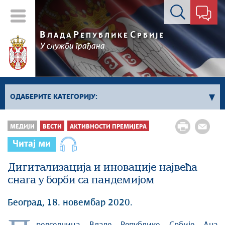
Контакт форма
В
Р
С
ЛАДА
ЕПУБЛИКЕ
РБИЈЕ
У служби грађана
ОДАБЕРИТЕ КАТЕГОРИЈУ:
Влада Србије
МЕДИЈИ
ВЕСТИ
АКТИВНОСТИ ПРЕМИЈЕРА
Активности премијера
Читај ми
Активности потпредседника
Дигитализација и иновације највећа
Активности Владе
снага у борби са пандемијом
Косово и Метохија
Политика
Београд, 18. новембар 2020.
Економија