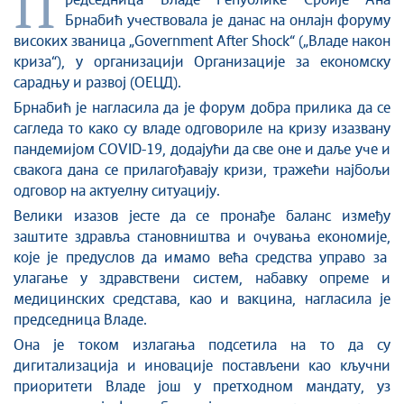
П
Стоп корупцији
редседница Владе
Републике
Србије Ана
Брнабић учествовала је данас на онлајн форуму
Култура и вера
високих званица „Government After Shock“ („Владе након
Спорт
криза“), у организацији Организације за економску
Конференције за новинаре
сарадњу и развој (ОЕЦД).
Интервјуи
Брнабић
је нагласила
да је форум добра прилика да се
Линкови
сагледа
то
како су владе одговориле на кризу изазвану
пандемијом CОVID-19
, додајући да све оне
и даље уче и
Издвојене теме
свакога дана
се
прилагођавају кризи, траже
ћи
најбољи
COVID-19 - архива
одговор на
актуелну ситуацију
.
В
елики изазов јесте да
се про
нађе баланс између
заштите здравља становништва и очувања економије,
које је
предуслов да имамо већа средства управо за
улагање у здравствени систем, набавку опреме и
медицинских средстава, као и вакцина
,
нагласила је
председница Владе.
Она је током и
злагањ
а подсетила на то
да су
дигитализација и иновације постављени као кључни
приоритети
В
ладе још у претходном мандату
, уз