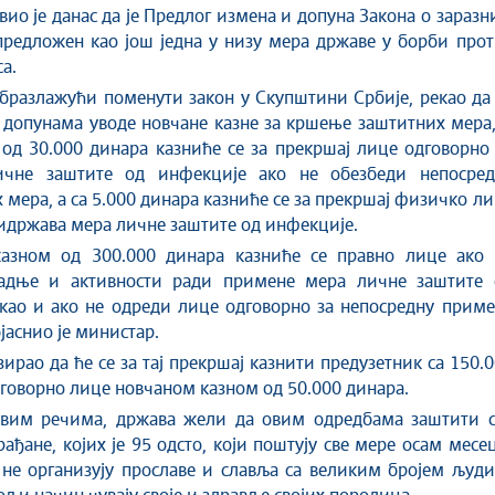
авио је данас да је Предлог измена и допуна Закона о зараз
редложен као још једна у низу мера државе у борби прот
а.
образлажући поменути закон у Скупштини Србије, рекао да
допунама уводе новчане казне за кршење заштитних мера,
 од 30.000 динара казниће се за прекршај лице одговорно
чне заштите од инфекције ако не обезбеди непосред
 мера, а са 5.000 динара казниће се за прекршај физичко л
ридржава мера личне заштите од инфекције.
азном од 300.000 динара казниће се правно лице ако 
адње и активности ради примене мера личне заштите 
као и ако не одреди лице одговорно за непосредну приме
јаснио је министар.
зирао да ће се за тај прекршај казнити предузетник са 150.
дговорно лице новчаном казном од 50.000 динара.
вим речима, држав
а
жели да овим одредбама заштити с
рађане, којих је 95 одсто, који поштују све мере осам месе
 не организују прославе и славља са великим бројем људ