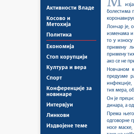
Министар здравља у Влади Републике Србије Златибор Лончар
изј
Активности Владе
болестима п
Косово и
коронавирус
Метохија
Лончар је, 
изменама и 
Политика
то у износу
Економија
примену ли
примену тих
Стоп корупцији
ако се не п
Култура и вера
Новчаном к
предузме р
Спорт
инфекције, 
Конференције за
тих мера, об
новинаре
Он је преци
Интервјуи
динара, а о
Према њего
Линкови
одговорне г
Издвојене теме
носе маске,