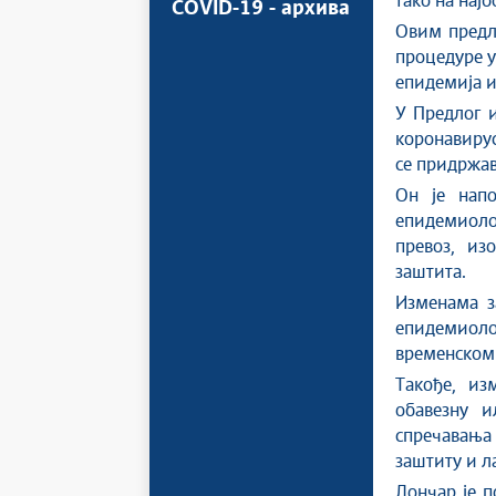
тако на нај
COVID-19 - архива
Овим предло
процедуре у
епидемија и
У Предлог 
коронавирус,
се придржава
Он је нап
епидемиоло
превоз, из
заштита.
Изменама за
епидемиолог
временском 
Такође, из
обавезну и
спречавања
заштиту и л
Лончар је п