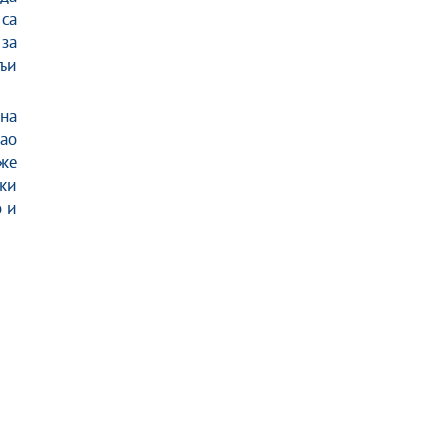
са
за
љи
на
ао
же
жи
о и