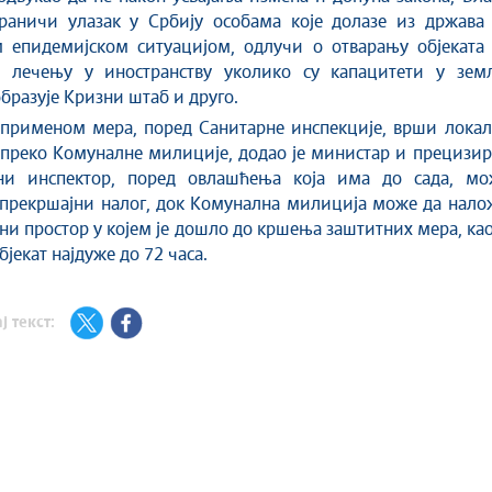
раничи улазак у Србију особама које долазе из држава 
 епидемијском ситуацијом, одлучи о отварању објеката 
о лечењу у иностранству уколико су капацитети у зем
бразује Кризни штаб и друго.
 применом мера, поред Санитарне инспекције, врши локал
преко Комуналне милиције, додао је министар и прецизир
ни инспектор, поред овлашћења која има до сада, мо
 прекршајни налог, док Комунална милиција може да нало
зни простор у којем је дошло до кршења заштитних мера, ка
бјекат најдуже до 72 часа.
ј текст: