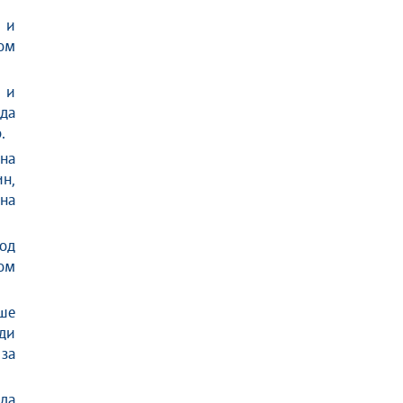
е и
лом
 и
 да
.
на
н,
на
од
ом
ше
ди
за
ада