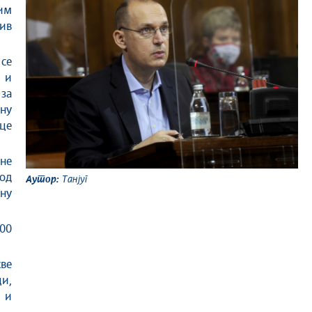
ним
ив
 се
 и
 за
ну
ице
не
од
Аутор:
Танјуг
ну
000
ве
ци,
и и