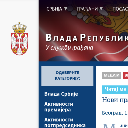
СРБИЈА
ГРАЂАНИ
ПОСА
В
Р
ЛАДА
ЕПУБЛИ
У служби грађана
ОДАБЕРИТЕ
МЕДИЈИ
В
КАТЕГОРИЈУ:
Читај ми
Влада Србије
Нови пр
Активности
премијера
Београд, 
Активности
потпредседника