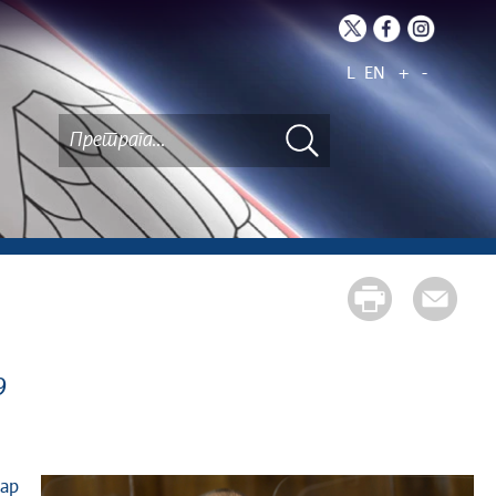
L
EN
+
-
9