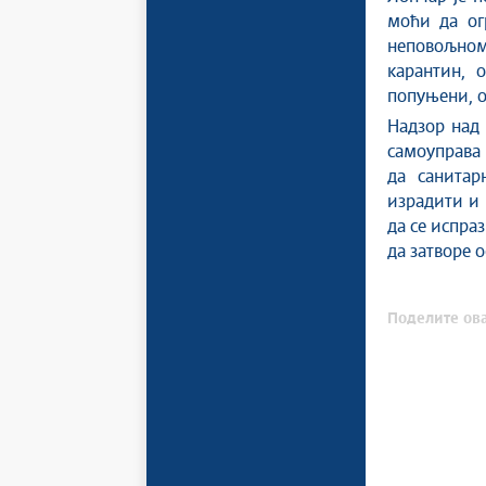
моћи да ог
неповољном
карантин, 
попуњени, о
Надзор над
самоуправа 
да санитар
израдити и
да се испра
да затворе о
Поделите ова