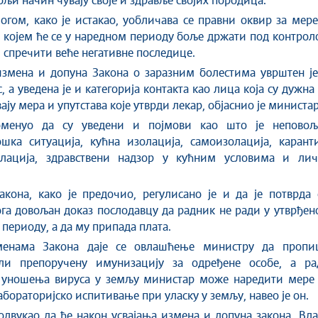
бољи начин чувају своје и здравље својих породица.
гом, како је истакао, уобличава се правни оквир за мер
 којем ће се у наредном периоду боље држати под контро
 спречити веће негативне последице.
измена и допуна Закона о заразним болестима уврштен је
 а уведена је и категорија контакта као лица која су дужна
ју мера и упутстава које утврди лекар, објаснио је министар
оменуо да су уведени и појмови као што је неповољ
шка ситуација, кућна изолација, самоизолација, каранти
олација, здравствени надзор у кућним условима и лич
кона, како је предочио, регулисано је и да је потврда 
а довољан доказ послодавцу да радник не ради у утврђен
периоду, а да му припада плата.
менама Закона даје се овлашћење министру да пропи
ли препоручену имунизацију за одређене особе, а ра
 уношења вируса у земљу министар може наредити мере 
абораторијско испитивање при уласку у земљу, навео је он.
одвукао да ће након усвајања измена и допуна закона, Вл