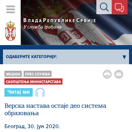
Контакт форма
В
Р
С
ЛАДА
ЕПУБЛИКЕ
РБИЈЕ
У служби грађана
ОДАБЕРИТЕ КАТЕГОРИЈУ:
Kонференцијe за новинаре
МЕДИЈИ
ПРЕС СЛУЖБА
Најавe и обавештења
САОПШТЕЊА МИНИСТАРСТАВА
Саопштења Владе
Читај ми
Саопштења министарстава
Верска настава остаје део система
Аудио прес
образовања
Београд, 30. јун 2020.