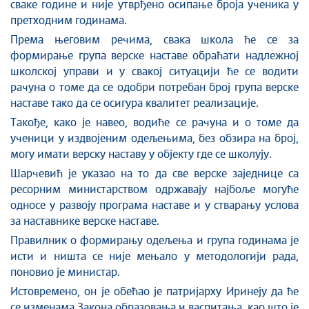
сваке године и није утврђено осипање броја ученика у
претходним годинама.
Према његовим речима, свака школа ће се за
формирање група верске наставе обраћати надлежној
школској управи и у свакој ситуацији ће се водити
рачуна о томе да се одобри потребан број група верске
наставе тако да се осигура квалитет реализације.
Такође, како је навео, водиће се рачуна и о томе да
ученици у издвојеним одељењима, без обзира на број,
могу имати верску наставу у објекту где се школују.
Шарчевић је указао на то да све верске заједнице са
ресорним министарством одржавају најбоље могуће
односе у развоју програма наставе и у стварању услова
за наставнике верске наставе.
Правилник о формирању одељења и група годинама је
исти и ништа се није мењало у методологији рада,
поновио је министар.
Истовремено, он је обећао је патријарху Иринеју да ће
се изменама Закона образовања и васпитања, као што је