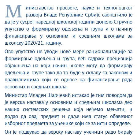
М
инистарство просвете, науке и технолошког
развоја Владе Републике Србије саопштило је
да је у сусрет наредној школској години донело Стручно
упутство о формирању одељења и група и о начину
финансирања у основним и средњим школама за
школску 2020/21. годину.
Ово упутство не уводи нове мере рационализације за
формирање одељења и група, већ садржи прецизнија
објашњења на који начин школе могу да формирају
одељења и групе тако да то буде у складу са законом и
правилницима који се односе на финансирање рада
основних и средњих школа.
Министар Младен Шарчевић истакао је тим поводом да
је верска настава у основним и средњим школама део
наших системских решења која нећемо мењати, и
додао да овај предмет и даље има статус обавезног
изборног предмета за ученике који се за исти определе.
Он је подвукао да верску наставу ученици радо бирају