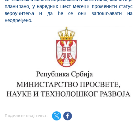
планирано, у наредних шест месеци променити статус
вероучитеља и да ће се они запошљавати на
неодређено.
Поделите овај текст: