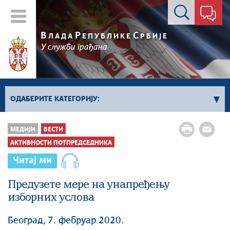
Контакт форма
В
Р
С
ЛАДА
ЕПУБЛИКЕ
РБИЈЕ
У служби грађана
ОДАБЕРИТЕ КАТЕГОРИЈУ:
Влада Србије
МЕДИЈИ
ВЕСТИ
Активности премијера
АКТИВНОСТИ ПОТПРЕДСЕДНИКА
Активности потпредседника
Читај ми
Активности Владе
Предузете мере на унапређењу
Косово и Метохија
изборних услова
Политика
Економија
Београд, 7. фебруар 2020.