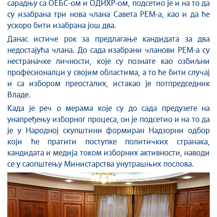
сарадњу са ОЕБС-ом и ОДИХР-ом, подсетио је и
на то
да
су изабрана три нова члана Савета РЕМ-а, као и да ће
ускоро бити изабрана још два.
Данас истиче рок за предлагање кандидата за два
недостајућа члана. До сада изабрани чланови РЕМ-а су
нестраначке личности, кој
е
су познат
е
као озбиљни
професионалци у својим областима, а то ће бити случај
и са избором преосталих, истакао је
потпредседник
Владе
.
Када је реч о мерама које су до сада предузете на
унапређењу изборног процеса,
он
је подсетио и
на то
да
је у Народној скупштини формиран Надзорни одбор
који ће пратити поступке политичких странака,
кандидата и медија током изборних активности
, наводи
се у саопштењу Министарства унутрашњих послова
.