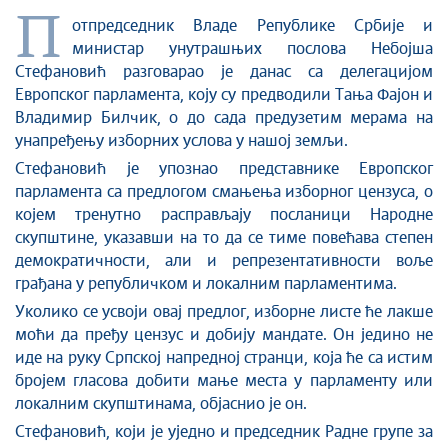
Стоп корупцији
П
отпредседник Владе Републике Србије и
Култура и вера
министар унутрашњих послова Небојша
Спорт
Стефановић разговарао је данас са делегацијом
Конференције за новинаре
Европског парламента, коју су предводили Тања Фајон и
Интервјуи
Владимир Билчик, о до сада предузетим мерама на
Линкови
унапређењу изборних услова у нашој земљи.
Издвојене теме
Стефановић јe упознао представнике Европског
парламента са предлогом смањења изборног цензуса, о
COVID-19 - архива
ко
је
м тренутно расправљају посланици Народне
скупштине,
указавши на то
да се тиме повећава степен
демократичности, али и репрезентативности воље
грађана у републичком и локалним парламентима.
Уколико се усвоји овај предлог, изборне листе ће лакше
моћи да пређу цензус и добију мандате. Он једино не
иде на руку Српској напредној странци, која ће са истим
бројем гласова добити мање места у парламенту или
локалним скупштинама, објаснио је
он
.
Стефановић, који је уједно и председник Радне групе за