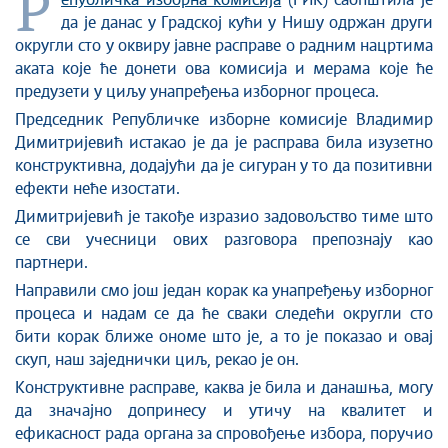
Р
Стоп корупцији
епубличка изборна комисија
(РИК) саопштила је
да је данас у Градској кући у Нишу одржан други
Култура и вера
округли сто у оквиру јавне расправе о радним нацртима
Спорт
аката које ће донети ова комисија и мерама које ће
Конференције за новинаре
предузети у циљу унапређења изборног процеса.
Интервјуи
Председник Републичке изборне комисије Владимир
Линкови
Димитријевић истакао је да је расправа била изузетно
конструктивна, додајући да је сигуран у то да позитивни
Издвојене теме
ефекти неће изостати.
COVID-19 - архива
Димитријевић је такође изразио задовољство тиме што
се сви учесници ових разговора препознају као
партнери.
Направили смо још један корак ка унапређењу изборног
процеса и надам се да ће сваки следећи округли сто
бити корак ближе ономе што је, а то је показао и овај
скуп, наш заједнички циљ, рекао је он.
Конструктивне расправе, каква је била и данашња, могу
да значајно допринесу и утичу на квалитет и
ефикасност рада органа за спровођење избора, поручио