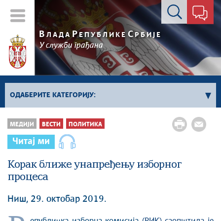
Контакт форма
В
Р
С
ЛАДА
ЕПУБЛИКЕ
РБИЈЕ
У служби грађана
ОДАБЕРИТЕ КАТЕГОРИЈУ:
Влада Србије
МЕДИЈИ
ВЕСТИ
ПОЛИТИКА
Активности премијера
Читај ми
Активности потпредседника
Активности Владе
Корак ближе унапређењу изборног
процеса
Косово и Метохија
Политика
Ниш, 29. октобар 2019.
Економија