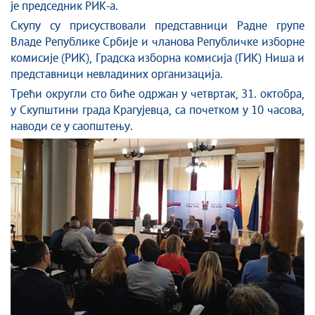
је председник РИК-а.
Скупу су присуствовали представници Радне групе
Владе Републике Србије и чланова Републичке изборне
комисије (РИК), Градска изборна комисија (ГИК) Ниша и
представници невладиних организација.
Трећи округли сто биће одржан у четвртак, 31. октобра,
у Скупштини града Крагујевца, са почетком у 10 часова,
наводи се у саопштењу.