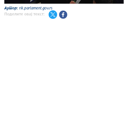
Аутор:
rik.parlament.gov.rs
Поделите овај текст: