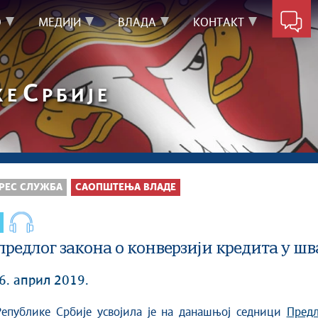
О
МЕДИЈИ
ВЛАДА
КОНТАКТ
С
КЕ
РБИЈЕ
РЕС СЛУЖБА
САОПШТЕЊА ВЛАДЕ
 предлог закона о конверзији кредита у 
6. април 2019.
 Републике Србије усвојила је на данашњој седници
Предл