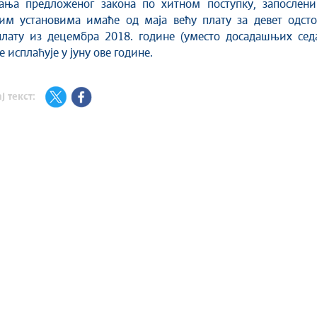
јања предложеног закона по хитном поступку, запослени
им установима имаће од маја већу плату за девет одсто
плату из децембра 2018. године (уместо досадашњих сед
се исплаћује у јуну ове године.
ј текст: