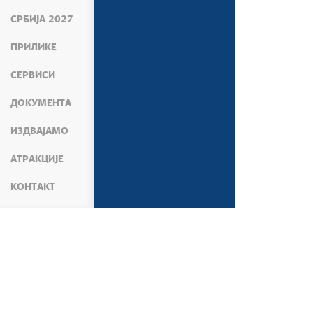
СРБИЈА 2027
ПРИЛИКЕ
СЕРВИСИ
ДОКУМЕНТА
ИЗДВАЈАМО
АТРАКЦИЈЕ
КОНТАКТ
МЕДИЈИ
ПРЕС СЛУЖБА
САОПШТЕЊА В