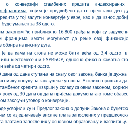
на о конверзији стамбених кредита индексираних
им францимa
, којим је предвиђено да се преостали део д
редита у тој валути конвертује у евре, као и да износ доби
 буде умањен за 38 одсто.
м законом ће приближно 16.800 грађана који су задужени
м францима имати могућност да реше овај финансијс
з обзира на висину дуга.
 је да каматна стопа не може бити већа од 3,4 одсто пл
 или шестомесечни ЕУРИБОР, односно фиксна каматна сто
и већа од четири одсто.
 дана од дана ступања на снагу овог закона, банка је дужна
исничку понуду за закључење уговора. Уколико прихвата да
стамбеног кредита изврши у складу са овим законом, корис
 у року од 30 дана од дана пријема докумената о томе обаве
њом закључи уговор о конверзији.
де усвојили су и Предлог закона о допуни Закона о буџетс
јим се изједначавају висине плата запослених у предшколс
са платама запослених у основном образовању и васпитању.