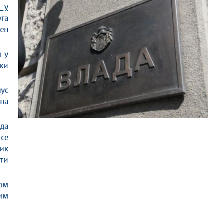
 у
уга
јен
 у
ки
ус
па
 да
 се
ник
сти
ком
ким