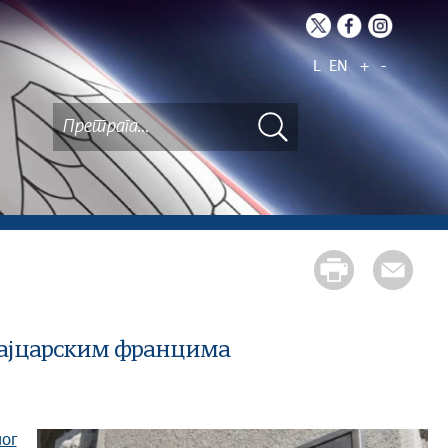
L
EN
+
-
швајцарским францимa
ог