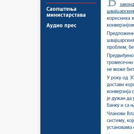
зако
Саопштења
швајцарск
министарстава
корисника к
конверзијом
Аудио прес
Предложени
швајцарски
проблем, бе
Предвиђено
тромесечни
не може бит
У року од 30
достави кор
конверзија 
је дужан да
банку и са 
Чланови Вла
систему, ко
установама 