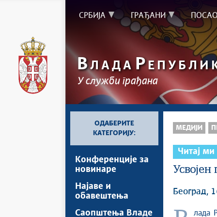
СРБИЈА
ГРАЂАНИ
ПОСА
В
Р
ЛАДА
ЕПУБЛИ
У служби грађана
ОДАБЕРИТЕ
МЕДИЈИ
П
КАТЕГОРИЈУ:
Читај ми
Kонференцијe за
Усвојен
новинаре
Најавe и
Београд, 1
обавештења
Саопштења Владе
Влада