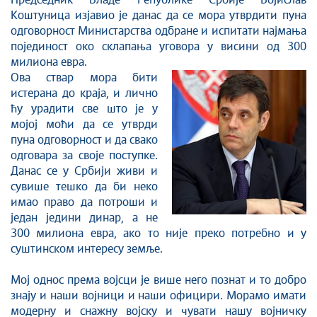
Стоп корупцији
Председник Владе Републике Србије Војислав
Коштуница изјавио је данас да се мора утврдити пуна
Култура и вера
одговорност Министарства одбране и испитати најмања
Спорт
појединост око склапања уговора у висини од 300
Конференције за новинаре
милиона евра.
Ова ствар мора бити
Интервјуи
истерана до краја, и лично
Линкови
ћу урадити све што је у
Издвојене теме
мојој моћи да се утврди
COVID-19 - архива
пуна одговорност и да свако
одговара за своје поступке.
Данас се у Србији живи и
сувише тешко да би неко
имао право да потроши и
један једини динар, а не
300 милиона евра, ако то није преко потребно и у
суштинском интересу земље.
Мој однос према војсци је више него познат и то добро
знају и наши војници и наши официри. Морамо имати
модерну и снажну војску и чувати нашу војничку