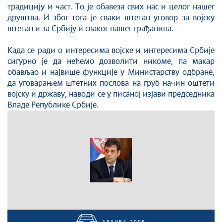
традицију и част. То је обавеза свих нас и целог нашег
друштва. И због тога је сваки штетан уговор за војску
штетан и за Србију и сваког нашег грађанина.
Када се ради о интересима војске и интересима Србије
сигурно је да нећемо дозволити никоме, па макар
обављао и највише функције у Министарству одбране,
да уговарањем штетних послова на груб начин оштети
војску и државу, наводи се у писаној изјави председника
Владе Републике Србије.