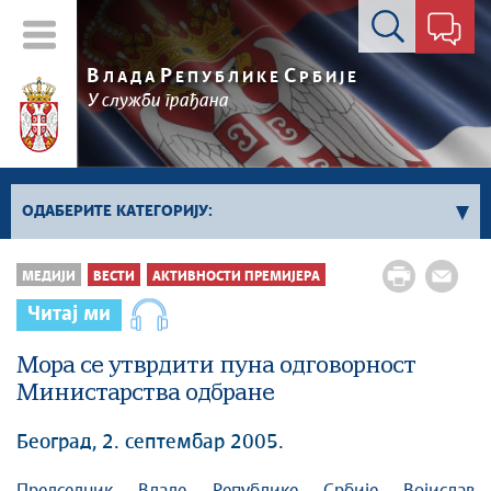
Контакт форма
В
Р
С
ЛАДА
ЕПУБЛИКЕ
РБИЈЕ
У служби грађана
ОДАБЕРИТЕ КАТЕГОРИЈУ:
Влада Србије
МЕДИЈИ
ВЕСТИ
АКТИВНОСТИ ПРЕМИЈЕРА
Активности премијера
Читај ми
Активности потпредседника
Мора се утврдити пуна одговорност
Активности Владе
Министарства одбране
Косово и Метохија
Политика
Београд, 2. септембар 2005.
Економија