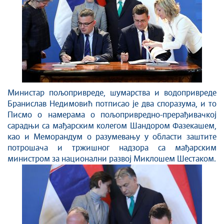
Министар пољопривреде, шумарства и водопривреде
Бранислав Недимовић потписао је два споразума, и то
Писмо о намерама о пољопривредно-прерађивачкој
сарадњи са мађарским колегом Шандором Фазекашем,
као и Меморандум о разумевању у области заштите
потрошача и тржишног надзора са мађарским
министром за национални развој Миклошем Шестаком.