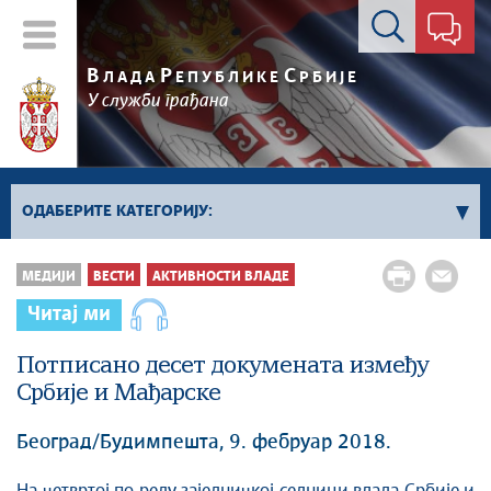
Контакт форма
В
Р
С
ЛАДА
ЕПУБЛИКЕ
РБИЈЕ
У служби грађана
ОДАБЕРИТЕ КАТЕГОРИЈУ:
Влада Србије
МЕДИЈИ
ВЕСТИ
АКТИВНОСТИ ВЛАДЕ
Активности премијера
Читај ми
Активности потпредседника
Активности Владе
Потписано десет докумената између
Србије и Мађарске
Косово и Метохија
Политика
Београд/Будимпешта, 9. фебруар 2018.
Економија