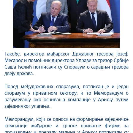
Такође, директор мађарског Државног трезора Јозеф
Месарос и помоћник директора Управе за трезор Србије
Саша Ћелић потписали су Споразум о сарадњи трезора
двеју држава.
Поред међудржавних споразума, потписан је и један
споразум у приватном сектору, и то Меморандум о
разумевању око оснивања компаније у Ариљу путем
заједничког улагања.
Меморандум, који се односи на формирање заједничке
компаније мађарске и српске приватне фирме за
производњу и прераду малина у Ариљу потписали су