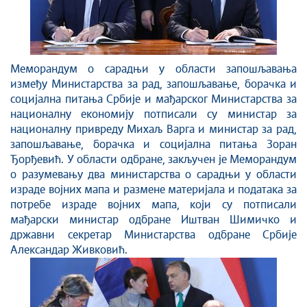
Меморандум о сарадњи у области запошљавања
између Министарства за рад, запошљавање, борачка и
социјална питања Србије и мађарског Министарства за
националну економију потписали су министар за
националну привреду Михаљ Варга и министар за рад,
запошљавање, борачка и социјална питања Зоран
Ђорђевић. У области одбране, закључен је Меморандум
о разумевању два министарства о сарадњи у области
израде војних мапа и размене материјала и података за
потребе израде војних мапа, који су потписали
мађарски министар одбране Иштван Шимичко и
државни секретар Министарствa одбране Србије
Александар Живковић.