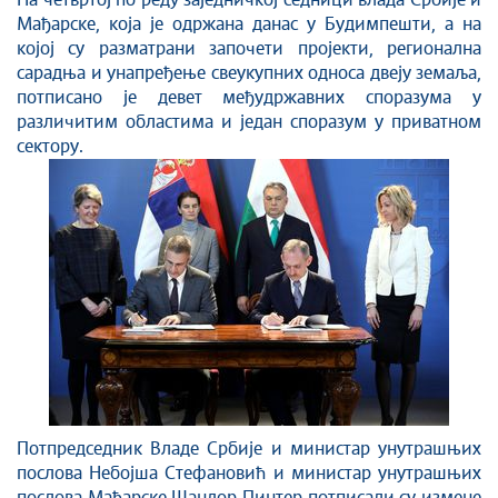
Стоп корупцији
На четвртој по реду заједничкој седници влада Србије и
Мађарске, која је одржана данас у Будимпешти, а на
Култура и вера
којој су разматрани започети пројекти, регионална
Спорт
сарадња и унапређење свеукупних односа двеју земаља,
Конференције за новинаре
потписано је девет међудржавних споразума у
различитим областима и један споразум у приватном
Интервјуи
сектору.
Линкови
Издвојене теме
COVID-19 - архива
Потпредседник Владе Србије и министар унутрашњих
послова Небојша Стефановић и министар унутрашњих