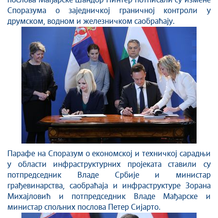
послова Мађарске Шандор Пинтер потписали су измене
Споразума о заједничкој граничној контроли у
друмском, водном и железничком саобраћају.
Парафе на Споразум о економској и техничкој сарадњи
у области инфраструктурних пројеката ставили су
потпредседник Владе Србије и министар
грађевинарства, саобраћаја и инфраструктуре Зорана
Михајловић и потпредседник Владе Мађарске и
министар спољних послова Петер Сијарто.