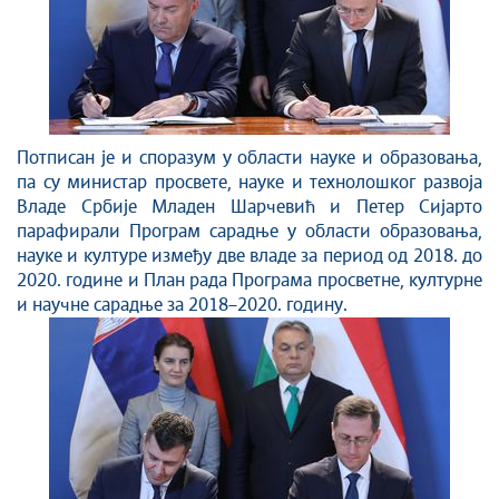
Потписан је и споразум у области науке и образовања,
па су министар просвете, науке и технолошког развоја
Владе Србије Младен Шарчевић и Петер Сијарто
парафирали Програм сарадње у области образовања,
науке и културе између две владе за период од 2018. до
2020. године и План рада Програма просветне, културне
и научне сарадње за 2018–2020. годину.