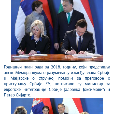
Годишњи план рада за 2018. годину, који представља
анекс Меморандума о разумевању између влада Србије
и Мађарске о стручној помоћи за преговоре о
приступању Србије ЕУ, потписали су министар за
европске интеграције Србије Јадранка Јоксимовић и
Петер Сијарто.