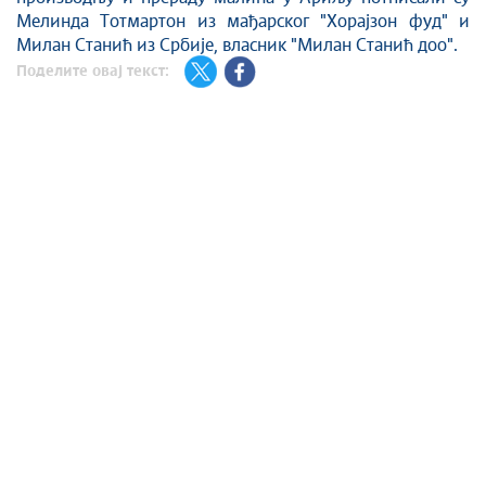
Мелинда Тотмартон из мађарског "Хорајзон фуд" и
Милан Станић из Србије, власник "Милан Станић доо".
Поделите овај текст: