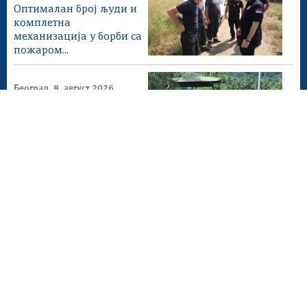
Оптималан број људи и
комплетна
механизација у борби са
пожаром...
Београд, 8. август 2026.
Софронијевић честитала
Дан грађевинара Србије
Београд, 7. август 2026.
Камп „Србија те зове“
прилика за спајање
младих из дијаспоре са...
Београд, 6. август 2026.
Српски ватрогасци и