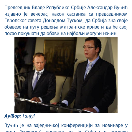
Култура и вера
Председник Владе Републике Србије Александар Вучић
изјавио је вечерас, након састанка са председником
Спорт
Европског савета Доналдом Туском, да Србија зна своје
Конференције за новинаре
обавезе на путу решења мигрантске кризе и да ће свој
Интервјуи
посао покушати да обави на најбољи могући начин.
Линкови
Издвојене теме
COVID-19 - архива
Аутор:
Танјуг
Вучић је на заједничкој конференцији за новинаре у