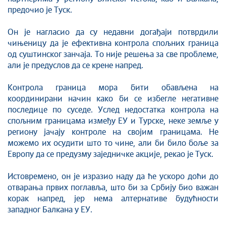
предочио је Туск.
Он је нагласио да су недавни догађаји потврдили
чињеницу да је ефективна контрола спољних граница
од суштинског занчаја. То није решења за све проблеме,
али је предуслов да се крене напред.
Контрола граница мора бити обављена на
координирани начин како би се избегле негативне
последице по суседе. Услед недостатка контрола на
спољним границама између ЕУ и Турске, неке земље у
региону јачају контроле на својим границама. Не
можемо их осудити што то чине, али би било боље за
Европу да се предузму заједничке акције, рекао је Туск.
Истовремено, он је изразио наду да ће ускоро доћи до
отварања првих поглавља, што би за Србију био важан
корак напред, јер нема алтернативе будућности
западног Балкана у ЕУ.