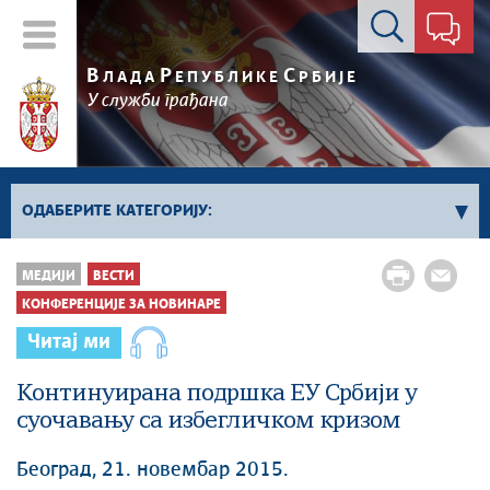
Контакт форма
В
Р
С
ЛАДА
ЕПУБЛИКЕ
РБИЈЕ
У служби грађана
ОДАБЕРИТЕ КАТЕГОРИЈУ:
Влада Србије
МЕДИЈИ
ВЕСТИ
Активности премијера
КОНФЕРЕНЦИЈЕ ЗА НОВИНАРЕ
Активности потпредседника
Читај ми
Активности Владе
Континуирана подршка ЕУ Србији у
Косово и Метохија
суочавању са избегличком кризом
Политика
Економија
Београд, 21. новембар 2015.
Стоп корупцији