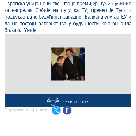
Европска унија цени све што је премијер Вучић учинио
за напредак Србије на путу ка ЕУ, пренео је Туск и
подвукао да је будућност западног Балкана унутар ЕУ и
да не постоји алтернатива у будућности која би била
боља од Уније.
АРХИВА 2015
Поделите овај текст: