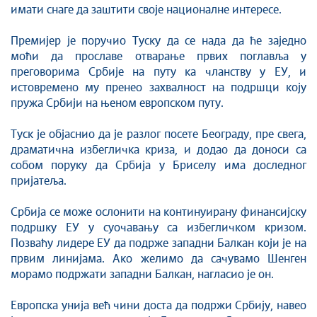
имати снаге да заштити своје националне интересе.
Премијер је поручио Туску да се нада да ће заједно
моћи да прославе отварање првих поглавља у
преговорима Србије на путу ка чланству у ЕУ, и
истовремено му пренео захвалност на подршци коју
пружа Србији на њеном европском путу.
Туск је објаснио да је разлог посете Београду, пре свега,
драматична избегличка криза, и додао да доноси са
собом поруку да Србија у Бриселу има доследног
пријатеља.
Србија се може ослонити на континуирану финансијску
подршку ЕУ у суочавању са избегличком кризом.
Позваћу лидере ЕУ да подрже западни Балкан који је на
првим линијама. Ако желимо да сачувамо Шенген
морамо подржати западни Балкан, нагласио је он.
Европска унија већ чини доста да подржи Србију, навео