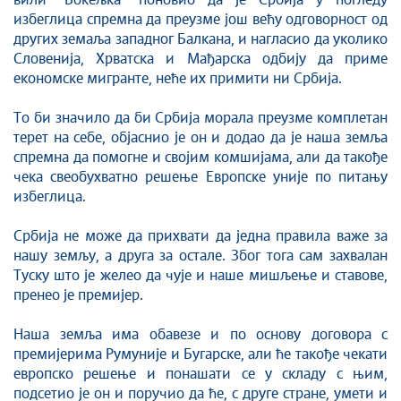
вили "Бокељка" поновио да је Србија у погледу
избеглица спремна да преузме још већу одговорност од
других земаља западног Балкана, и нагласио да уколико
Словенија, Хрватска и Мађарска одбију да приме
економске мигранте, неће их примити ни Србија.
То би значило да би Србија морала преузме комплетан
терет на себе, објаснио је он и додао да је наша земља
спремна да помогне и својим комшијама, али да такође
чека свеобухватно решење Европске уније по питању
избеглица.
Србија не може да прихвати да једна правила важе за
нашу земљу, а друга за остале. Због тога сам захвалан
Туску што је желео да чује и наше мишљење и ставове,
пренео је премијер.
Наша земља има обавезе и по основу договора с
премијерима Румуније и Бугарске, али ће такође чекати
европско решење и понашати се у складу с њим,
подсетио је он и поручио да ће, с друге стране, умети и