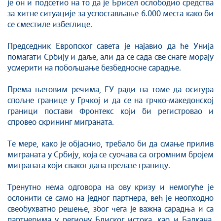
је он и подсетио на то да је Брисел ослободио средства
за хитне ситуације за успостављање 6.000 места како би
се сместиле избеглице.
Председник Европског савета је најавио да ће Унија
помагати Србију и даље, али да се сада све снаге морају
усмерити на побољшање безбедносне сарадње.
Према његовим речима, ЕУ ради на томе да осигура
спољне границе у Грчкој и да се на грчко-македонској
граници постави Фронтекс који би регистровао и
спровео скрининг миграната.
Те мере, како је објаснио, требало би да смање прилив
миграната у Србију, која се суочава са огромним бројем
миграната који сваког дана прелазе границу.
Тренутно нема одговора на ову кризу и немогуће је
ослонити се само на једног партнера, већ је неопходно
свеобухватно решење, због чега је важна сарадња и са
партнерима у региону Блиског истока, као и Балкана,