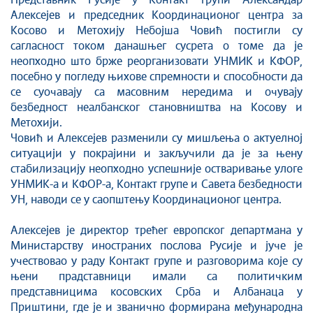
Стоп корупцији
Представник Русије у Контакт групи Александар
Алексејев и председник Координационог центра за
Култура и вера
Косово и Метохију Небојша Човић постигли су
Спорт
сагласност током данашњег сусрета о томе да је
Конференције за новинаре
неопходно што брже реорганизовати УНМИК и КФОР,
посебно у погледу њихове спремности и способности да
Интервјуи
се суочавају са масовним нередима и очувају
Линкови
безбедност неалбанског становништва на Косову и
Издвојене теме
Метохији.
COVID-19 - архива
Човић и Алексејев разменили су мишљења о актуелној
ситуацији у покрајини и закључили да је за њену
стабилизацију неопходно успешније остваривање улоге
УНМИК-а и КФОР-а, Контакт групе и Савета безбедности
УН, наводи се у саопштењу Координационог центра.
Алексејев је директор трећег европског департмана у
Министарству иностраних послова Русије и јуче је
учествовао у раду Контакт групе и разговорима које су
њени прадставници имали са политичким
представницима косовских Срба и Албанаца у
Приштини, где је и званично формирана међународна