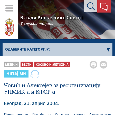
Контакт форма
В
Р
С
ЛАДА
ЕПУБЛИКЕ
РБИЈЕ
У служби грађана
ОДАБЕРИТЕ КАТЕГОРИЈУ:
Влада Србије
МЕДИЈИ
ВЕСТИ
КОСОВО И МЕТОХИЈА
Активности премијера
Читај ми
Активности потпредседника
Активности Владе
Човић и Алексејев за реорганизацију
УНМИК-а и КФОР-а
Косово и Метохија
Политика
Београд, 21. април 2004.
Економија