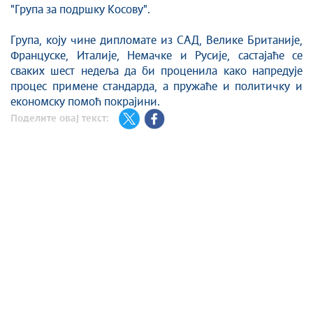
"Група за подршку Косову".
Група, коју чине дипломате из САД, Велике Британије,
Француске, Италије, Немачке и Русије, састајаће се
сваких шест недеља да би проценила како напредује
процес примене стандарда, а пружаће и политичку и
економску помоћ покрајини.
Поделите овај текст: