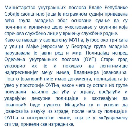
Министарство унутрашњих послова Владе Републике
Србије саопштило је да је истражном судији приведена
већа група младића због основане сумње да су
починили кривично дело учествовање у скупини која
спречава службено лице у вршењу службене радње.
Како се наводи у саопштењу МУП-а, јутрос око три сата
у улици Мајке Јевросиме у Београду група младића
нарушавала је јавни ред и мир. Полицајац испред
Одељења унутрашњих послова (ОУП) Стари град
упозорио их је и покушао да легитимише
најагресивнијег међу њима, Владимира Јовановића.
Пошто Јовановић није имао документа, полицајац га је
увео у просторије ОУП-а, након чега су остали из групе
покушали насилно да уђу у зграду, вређајући и
ударајући дежурне полицајце и захтевајући да
Јовановић буде пуштен. Младићи су и успели да
Јовановића извуку из зграде, после чега су полицајци
ОУП-а и интервентне екипе, која је у међувремену
стигла, привели све изгреднике.