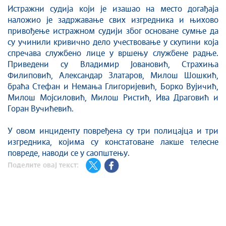
Истражни судија који је изашао на место догађаја
наложио је задржавање свих изгредника и њихово
привођење истражном судији због основане сумње да
су учинили кривично дело учествовање у скупини која
спречава службено лице у вршењу службене радње.
Приведени су Владимир Јовановић, Страхиња
Филиповић, Александар Златаров, Милош Шошкић,
браћа Стефан и Немања Глигоријевић, Борко Вујичић,
Милош Мојсиловић, Милош Ристић, Ива Драговић и
Горан Вучићевић.
У овом инциденту повређена су три полицајца и три
изгредника, којима су констатоване лакше телесне
повреде, наводи се у саопштењу.
Поделите овај текст: