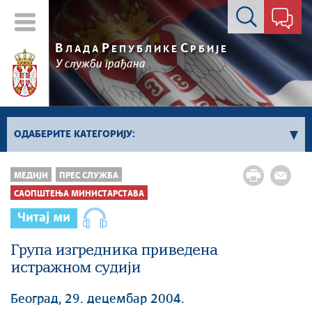
Контакт форма
В
Р
С
ЛАДА
ЕПУБЛИКЕ
РБИЈЕ
У служби грађана
ОДАБЕРИТЕ КАТЕГОРИЈУ:
Kонференцијe за новинаре
МЕДИЈИ
ПРЕС СЛУЖБА
Најавe и обавештења
САОПШТЕЊА МИНИСТАРСТАВА
Саопштења Владе
Читај ми
Саопштења министарстава
Група изгредника приведена
Аудио прес
истражном судији
Београд, 29. децембар 2004.