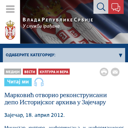
Контакт форма
В
Р
С
ЛАДА
ЕПУБЛИКЕ
РБИЈЕ
У служби грађана
ОДАБЕРИТЕ КАТЕГОРИЈУ:
Влада Србије
МЕДИЈИ
ВЕСТИ
КУЛТУРА И ВЕРА
Активности премијера
Читај ми
Активности потпредседника
Активности Владе
Марковић отворио реконструисани
депо Историјског архива у Зајечару
Косово и Метохија
Политика
Зајечар, 18. април 2012.
Економија
Стоп корупцији