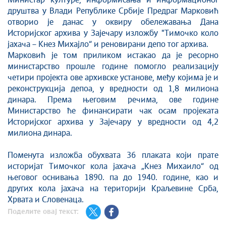
Министар културе, информисања и информационог
друштва у Влади Републике Србије Предраг Марковић
Култура и вера
отворио је данас у оквиру обележавања Дана
Спорт
Историјског архива у Зајечару изложбу "Тимочко коло
Конференције за новинаре
јахача – Кнез Михајло“ и реновирани депо тог архива.
Марковић је том приликом истакао да је ресорно
Интервјуи
министарство прошле године помогло реализацију
Линкови
четири пројекта ове архивске установе, међу којима је и
Издвојене теме
реконструкција депоа, у вредности од 1,8 милиона
COVID-19 - архива
динара. Према његовим речима, ове године
Министарство ће финансирати чак осам пројеката
Историјског архива у Зајечару у вредности од 4,2
милиона динара.
Поменута изложба обухвата 36 плаката који прате
историјат Тимочког кола јахача „Кнез Михаило“ од
његовог оснивања 1890. па до 1940. године, као и
других кола јахача на територији Краљевине Срба,
Хрвата и Словенаца.
Поделите овај текст: