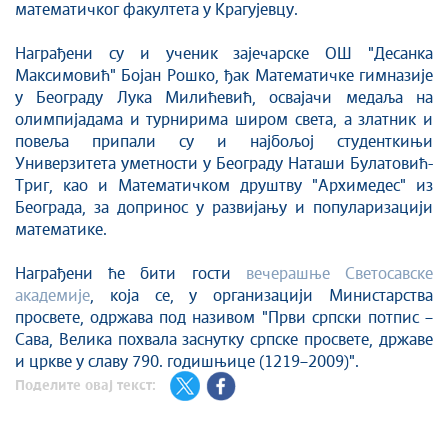
математичког факултета у Крагујевцу.
Награђени су и ученик зајечарске ОШ "Десанка
Максимовић" Бојан Рошко, ђак Математичке гимназије
у Београду Лука Милићевић, освајачи медаља на
олимпијадама и турнирима широм света, а златник и
повеља припали су и најбољој студенткињи
Универзитета уметности у Београду Наташи Булатовић-
Триг, као и Математичком друштву "Архимедес" из
Београда, за допринос у развијању и популаризацији
математике.
Награђени ће бити гости
вечерашње Светосавске
академије
, која се, у организацији Министарства
просвете, одржава под називом "Први српски потпис –
Сава, Велика похвала заснутку српске просвете, државе
и цркве у славу 790. годишњице (1219–2009)".
Поделите овај текст: