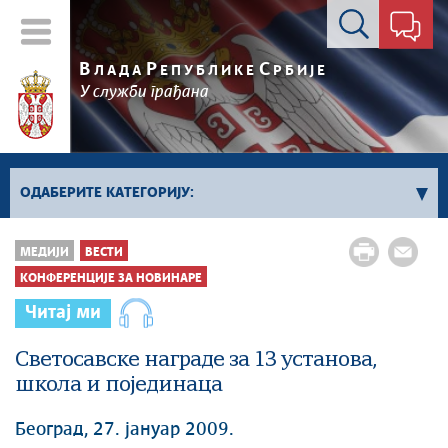
Контакт форма
В
Р
С
ЛАДА
ЕПУБЛИКЕ
РБИЈЕ
У служби грађана
ОДАБЕРИТЕ КАТЕГОРИЈУ:
Влада Србије
МЕДИЈИ
ВЕСТИ
Активности премијера
КОНФЕРЕНЦИЈЕ ЗА НОВИНАРЕ
Активности потпредседника
Читај ми
Активности Владе
Светосавске награде за 13 установа,
Косово и Метохија
школа и појединаца
Политика
Економија
Београд, 27. јануар 2009.
Стоп корупцији