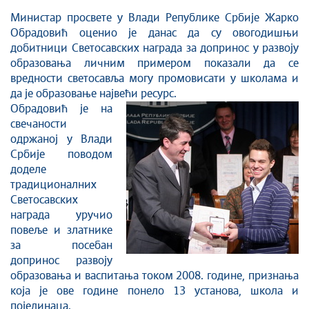
Култура и вера
Министар просвете у Влади Републике Србије Жарко
Обрадовић оценио је данас да су овогодишњи
Спорт
добитници Светосавских награда за допринос у развоју
Конференције за новинаре
образовања личним примером показали да се
Интервјуи
вредности светосавља могу промовисати у школама и
да је образовање највећи ресурс.
Линкови
Обрадовић је на
Издвојене теме
свечаности
COVID-19 - архива
одржаној у Влади
Србије поводом
доделе
традиционалних
Светосавских
награда уручио
повеље и златнике
за посебан
допринос развоју
образовања и васпитања током 2008. године, признања
која је ове године понело 13 установа, школа и
појединаца.