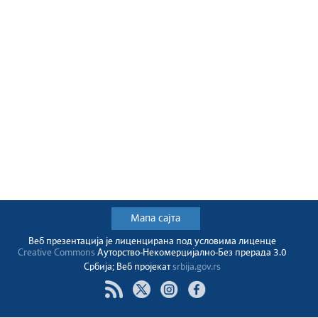
Мапа сајта
Веб презентација jе лиценциранa под условима лиценце
Creative Commons
Ауторство-Некомерцијално-Без прерада 3.0
Србија; Веб пројекат
srbija.gov.rs