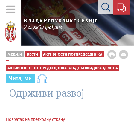
Контакт форма
В
Р
С
ЛАДА
ЕПУБЛИКЕ
РБИЈЕ
У служби грађана
МЕДИЈИ
ВЕСТИ
АКТИВНОСТИ ПОТПРЕДСЕДНИКА
АКТИВНОСТИ ПОТПРЕДСЕДНИКА ВЛАДЕ БОЖИДАРА ЂЕЛИЋА
Читај ми
Одрживи развој
Повратак на претходну страну