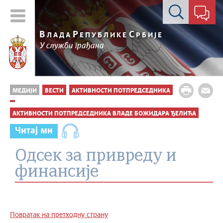
Контакт форма
В
Р
С
ЛАДА
ЕПУБЛИКЕ
РБИЈЕ
У служби грађана
МЕДИЈИ
ВЕСТИ
АКТИВНОСТИ ПОТПРЕДСЕДНИКА
АКТИВНОСТИ ПОТПРЕДСЕДНИКА ВЛАДЕ БОЖИДАРА ЂЕЛИЋА
Читај ми
Одсек за привреду и
финансије
Повратак на претходну страну