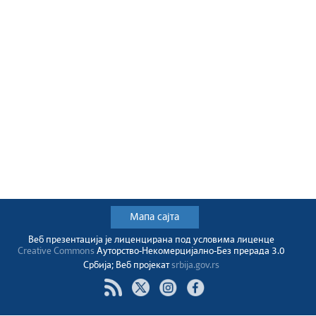
Мапа сајта
Веб презентација jе лиценциранa под условима лиценце
Creative Commons
Ауторство-Некомерцијално-Без прерада 3.0
Србија; Веб пројекат
srbija.gov.rs