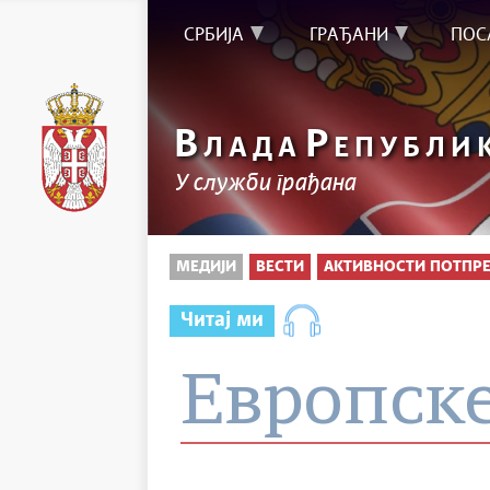
СРБИЈА
ГРАЂАНИ
ПОС
В
Р
ЛАДА
ЕПУБЛИ
У служби грађана
МЕДИЈИ
ВЕСТИ
АКТИВНОСТИ ПОТПР
Читај ми
Европске