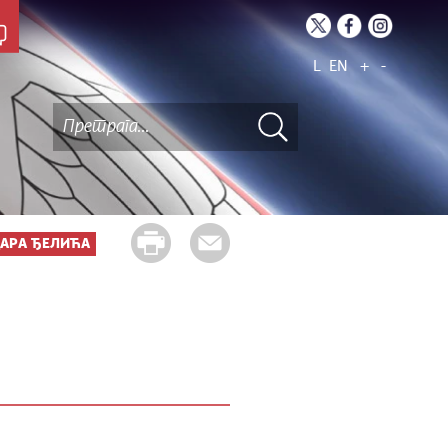
L
EN
+
-
АРА ЂЕЛИЋА