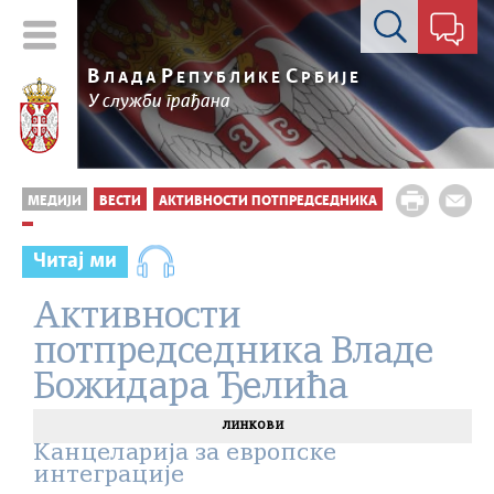
Контакт форма
В
Р
С
ЛАДА
ЕПУБЛИКЕ
РБИЈЕ
У служби грађана
МЕДИЈИ
ВЕСТИ
АКТИВНОСТИ ПОТПРЕДСЕДНИКА
Читај ми
Активности
потпредседника Владе
Божидара Ђелића
линкови
Канцеларија за европске
интеграције