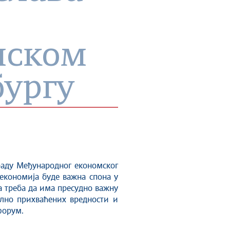
мском
бургу
раду Међународног економског
 економија буде важна спона у
 треба да има пресудно важну
ално прихваћених вредности и
 форум.