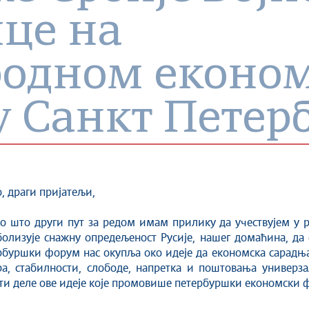
це на
одном еконо
 Санкт Петер
, драги пријатељи,
во што други пут за редом имам прилику да учествујем у 
болизује снажну опредељеност Русије, нашег домаћина, да
буршки форум нас окупља око идеје да економска сарадња
а, стабилности, слободе, напретка и поштовања универз
ости деле ове идеје које промовише петербуршки економски