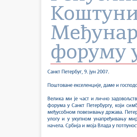
Коштуни
Међунар
форуму у
Санкт Петербуг, 9. јун 2007.
Поштоване екселенције, даме и господо
Велика ми је част и лично задовољст
форума у Санкт Петербургу, који сим
међусобном повезивању држава. Петер
улогу и у укупном унапређивању мир
начела. Србија и моја Влада у потпун