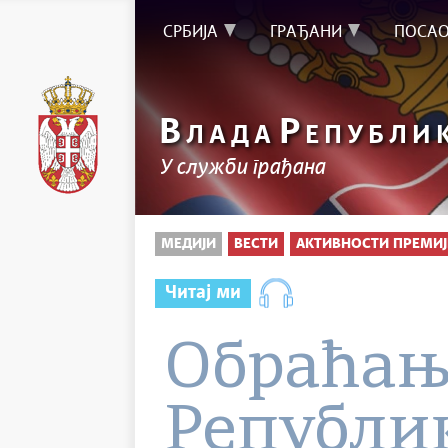
СРБИЈА
ГРАЂАНИ
ПОСА
В
Р
ЛАДА
ЕПУБЛИ
У служби грађана
МЕДИЈИ
ВЕСТИ
АКТИВНОСТИ ПРЕМИЈ
Читај ми
Обраћањ
Републик