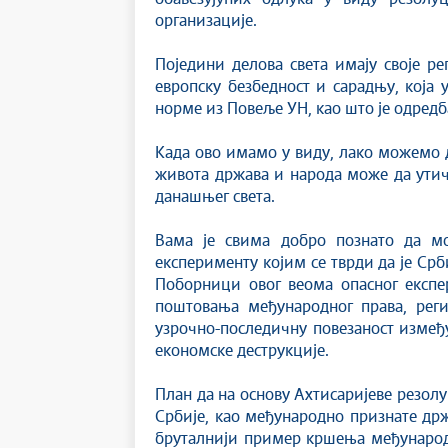
организације.
Поједини делова света имају своје ре
европску безбедност и сарадњу, која
норме из Повеље УН, као што је одред
Када ово имамо у виду, лако можемо 
живота држава и народа може да утич
данашњег света.
Вама је свима добро познато да мо
експерименту којим се тврди да је Срб
Поборници овог веома опасног експе
поштовања међународног права, реги
узрочно-последичну повезаност измеђ
економске деструкције.
План да на основу Ахтисаријеве резолу
Србије, као међународно признате др
бруталнији пример кршења међународн