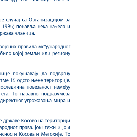
је случај са Организацијом за
, 1995) понавља нека начела и
држава чланица.
војених правила међународног
 било којој земљи или региону
нице покушавају да подвргну
отме 15 одсто њене територије.
последична повезаност између
ета. То наравно подразумева
 директног угрожавања мира и
не државе Косово на територији
родног права. Још тежи и још
сности Косова и Метохије. То