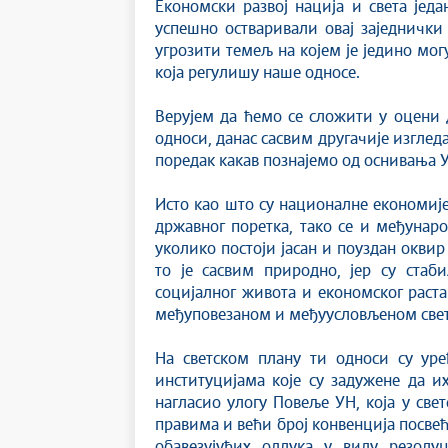
Економски развој нација и света јед
успешно остваривали овај заједнички
угрозити темељ на којем је једино мог
која регулишу наше односе.
Верујем да ћемо се сложити у оцени
односи, данас сасвим другачије изглед
поредак какав познајемо од оснивања У
Исто као што су националне економије
државног поретка, тако се и међунаро
уколико постоји јасан и поуздан оквир
то је сасвим природно, јер су ста
социјалног живота и економског раст
међуповезаном и међуусловљеном свету
На светском плану ти односи су ур
институцијама које су задужене да и
нагласио улогу Повеље УН, која у св
правима и већи број конвенција посвећ
обавезујућих одлука у виду резолуц