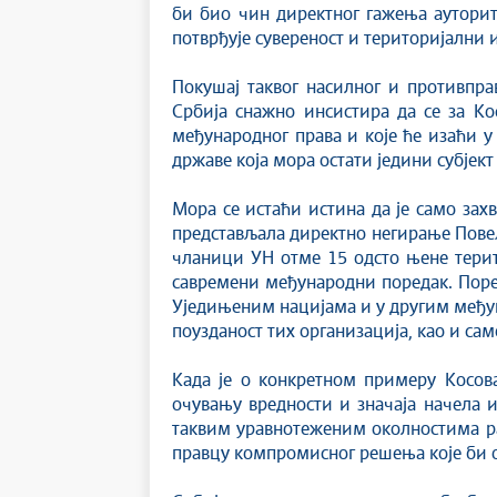
би био чин директног гажења ауторит
потврђује сувереност и територијални 
Покушај таквог насилног и противпра
Србија снажно инсистира да се за К
међународног права и које ће изаћи у
државе која мора остати једини субјект
Мора се истаћи истина да је само зах
представљала директно негирање Повеље
чланици УН отме 15 одсто њене терит
савремени међународни поредак. Поред
Уједињеним нацијама и у другим међу
поузданост тих организација, као и са
Када је о конкретном примеру Косова
очувању вредности и значаја начела и
таквим уравнотеженим околностима рас
правцу компромисног решења које би о