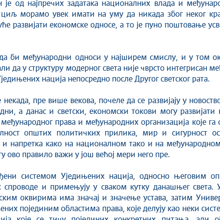
ан је од најпречих задатака националних влада и међунар
 циљ морамо увек имати на уму да никада због неког кр
уће развијати економске односе, а то је пуно поштовање ус
 да би међународни односи у најширем смислу, и у том 
али да у структуру модерног света није чврсто интегрисан
једињених нација непосредно после Другог светског рата.
 некада, пре више векова, почеле да се развијају у новос
дни, а данас и светски, економски токови могу развијати
 међународног права и међународних организација које га 
билност општих политичких прилика, мир и сигурност о
а и напретка како на националном тако и на међународно
 ово правило важи у још већој мери него пре.
еђени системом Уједињених нација, односно његовим о
х спроводе и примењују у сваком кутку данашњег света. 
етским оквирима има значај и значење устава, затим Унив
ених појединим областима права, које делују као неки систе
ија које се тичу појединих конкретних питања, али об