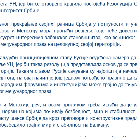
ета УН, јер би се отворено кршила постојећа Резолуција 
интегритет Србије.
вног прекрајање својих граница Србија у потпуности и ун
осово и Метохију мора пронаћи решење које неће довест
 сусрет интересима албанског становништва, као већинског 
 међународног права на целокупној својој територији.
ваљујући принципијелном ставу Русије осујећена намера да 
 УН, јер би таква резолуција представљала основ да се прв
орије. Таквим ставом Русије сачувана су најопштија наче
 тога, на овај начин је још једном потврђено правило да с
народним форумима и институцијама може трајно да сачува
мог међународног права.
 и Метохије реч, и овом приликом треба истаћи да је ул
 норми на којима почивају безбедност, мир и стабилност 
ту шансе Србије да кроз преговоре и конструктивне предл
безбедило трајни мир и стабилност на Балкану.