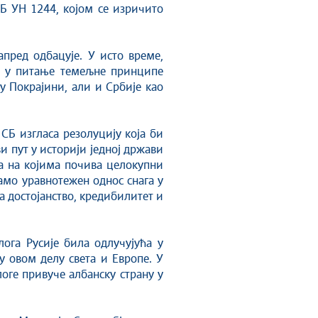
СБ УН 1244, којом се изричито
апред одбацује. У исто време,
и у питање темељне принципе
у Покрајини, али и Србије као
СБ изгласа резолуцију која би
и пут у историји једној држави
ла на којима почива целокупни
амо уравнотежен однос снага у
 достојанство, кредибилитет и
ога Русије била одлучујућа у
у овом делу света и Европе. У
оге привуче албанску страну у