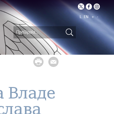
L
EN
+
-
 Владе
слава