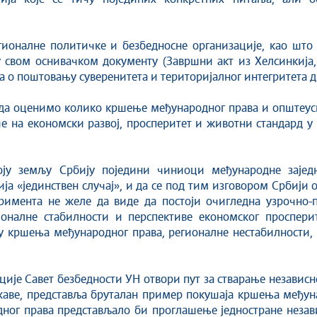
гионалне политичке и безбедносне организације, као што 
 у свом оснивачком документу (Завршни акт из Хелсинкија
ба о поштовању суверенитета и територијалног интегритета 
да оценимо колико кршење међународног права и општеус
е на економски развој, просперитет и животни стандард у
ју земљу Србију поједини чиниоци међународне зајед
ија «јединствен случај», и да се под тим изговором Србији 
римента не желе да виде да постоји очигледна узрочно-
оналне стабилности и перспективе економског просперит
у кршења међународног права, регионалне нестабилности,
ције Савет безбедности УН отвори пут за стварање независ
жаве, представља бруталан пример покушаја кршења међуна
ог права представљало би проглашење једностране незави