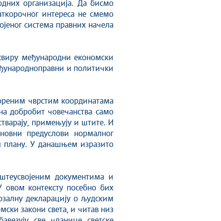
одних организација. Да бисмо
аткорочног интереса не смемо
војеног система правних начела
оквиру међународни економски
 међународноправни и политички
твореним чврстим координатама
 на добробит човечанства само
стварају, примењују и штите. И
сновни предуслови нормалног
м плану. У данашњем изразито
пштеусвојеним документима и
У овом контексту посебно бих
ерзалну декларацију о људским
мски закони света, и читав низ
авезују све чланице светске