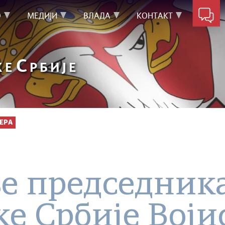
О
МЕДИЈИ
ВЛАДА
КОНТАКТ
С
КЕ
РБИЈЕ
ЕРА
е председника
е Србије Воји