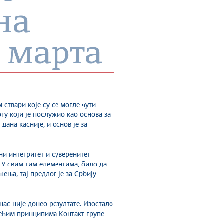
на
. марта
 ствари које су се могле чути
огу који је послужио као основа за
дана касније, и основ је за
ни интегритет и суверенитет
 У свим тим елементима, било да
ења, тај предлог је за Србију
нас није донео резултате. Изостало
одећим принципима Контакт групе