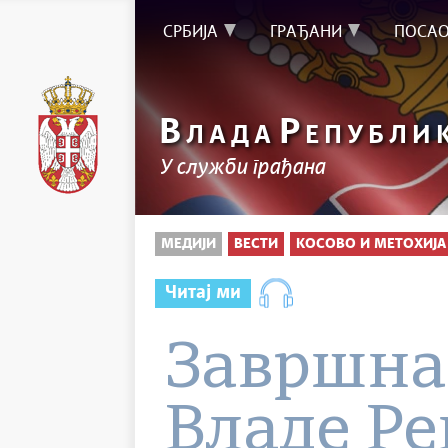
СРБИЈА
ГРАЂАНИ
ПОСА
В
Р
ЛАДА
ЕПУБЛИ
У служби грађана
МЕДИЈИ
ВЕСТИ
КОСОВО И МЕТОХИЈА
Читај ми
Завршна
Владе Ре