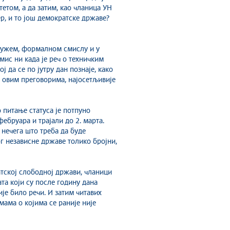
етом, а да затим, као чланица УН
ер, и то још демократске државе?
 у ужем, формалном смислу и у
мис ни када је реч о техничким
ј да се по јутру дан познаје, како
а овим преговорима, најосетљивије
о питање статуса је потпуно
фебруара и трајали до 2. марта.
и нечега што треба да буде
г независне државе толико бројни,
атској слободној држави, чланици
та који су после годину дана
ије било речи. И затим читавих
емама о којима се раније није