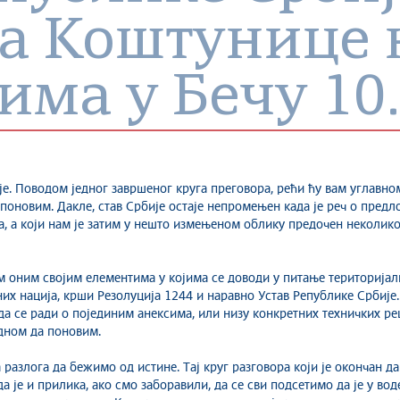
ва Коштунице 
има у Бечу 10
е. Поводом једног завршеног круга преговора, рећи ћу вам углавном
 поновим. Дакле, став Србије остаје непромењен када је реч о предл
а, а који нам је затим у нешто измењеном облику предочен неколико 
им оним својим елементима у којима се доводи у питање територијал
их нација, крши Резолуција 1244 и наравно Устав Републике Србије.
да се ради о појединим анексима, или низу конкретних техничких реш
едном да поновим.
 разлога да бежимо од истине. Тај круг разговора који је окончан да
 је и прилика, ако смо заборавили, да се сви подсетимо да је у в