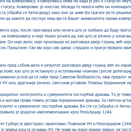
ти на компромису. Компромиса нема ни када је реч о статусно неу
 статусу. Компромис је изостао. Можда то некога неће ни изненадити
ста (обраћа се Ахтисарију) како оно за чиме Ви трагате јесте решење
ели да кажете да постоји нека врста Вашег анимозитета према компр
ента који, после преговора или нечега што је требало да буду прего
н на компромису и није тешко уочити да, као што је речено у излага
ане. Он није дело, није произашао из разговора двеју страна, већ из
осно Приштине. Сви ми који смо данас слушали и присуствовали ов
али пред собом дело и резултат разговора двеју страна, већ он изра
лове, као што је истакнуто у иступањима чланова српске делегациј
рмални услов да се нађе пред Саветом безбедности, овај предлог н
 УН или, другачије речено, светским уставом. Повеља Уједињених нац
оријалног интегритета и суверенитета постојећих држава. То је темељ
а и његова права темељ устава појединачних држава. За светски уста
гритет и суверенитет постојећих држава. Ви сте се (обраћа се Ахти
 правило је додатно имплементирано кроз Резолуцију 1244.
тет Србије је двоструко гарантован: Повељом УН и Резолуцијом 124
је земља која је оснивач УН. Не знам ни једну једину земљу, не пост