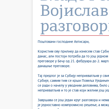
Војисла
разговор
Поштовани господине Ахтисари,
Користим ову прилику да изнесем став Србиј
данас, али постоји потреба да то још једном
преговоре у Бечу од 21. фебруара до 2. март
данашње преговоре.
Тај предлог је за Србију неприхватљив у св
Србије, самим тим се крши Повеља Уједињен
се ради о начелу у уводним деловима, било 
неприхватљив и то је став који желим још ј
Завршава се још један круг разговора и нема
је једноставно компромисно решење, а можда