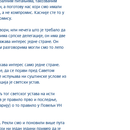
тралним питањима, такозваним
, а поготову нас који смо имали
, а не компромис. Касније сте то у
омису.
вори, или нечега што је требало да
њима српске делегације, он има две
ражава интерес једне стране. Он
им разговорима могли смо то лепо
жава интерес само једне стране.
е, да се појави пред Саветом
е испуњава ни суштинске услове из
ија је светски устав.
 тог светског устава на исти
в је правило прво и последње,
сарију) о то правило у Повељи УН
4. Рекли смо и поновили више пута
оји ни један једини пример да је