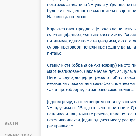
нека земља чланица УН ушла у Уједињене нац
буде лишена једног не малог дела своје тер
Наравно да не може.
Карактер овог предлога је такав да не испу
супстанцијалном, суштинском смислу. За ови
питањима, односно о стандардима, а о статусу
су ови преговори почели пре годину дана, т
питање.
Ставили сте (обраћа се Ахтисарију) на сто п
маргинализовано. Дакле један пут, 24. јула,
Није то случајно, јер је требало доћи до ово
независна држава, али само без спомињања т
чак и прекобројни, да заправо само помињањ
Једном речју, на преговорима који су започ
УН, одузима се 15 одсто њене територије. Д
испливали или, тачније речено, први пут се 
неколико анекса, један од учесника у расправ
ВЕСТИ
расправљало.
СРБИЈА 2027