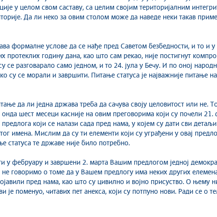
ије у целом свом саставу, са целим својим територијалним интегрит
иторије. Да ли неко за овим столом може да наведе неки такав прим
њава формалне услове да се нађе пред Саветом безбедности, и то и
х протеклих годину дана, као што сам рекао, није постигнут компро
 се разговарало само једном, и то 24. јула у Бечу. И по оној народно
ако су се морали и завршити. Питање статуса је најважније питање н
итање да ли једна држава треба да сачува своју целовитост или не. Т
 а онда шест месеци касније на овим преговорима који су почели 21. 
г предлога који се налази сада пред нама, у којем су дати сви детаљ
ог имена. Мислим да су ти елементи који су уграђени у овај предло
е статуса те државе није било потребно.
ети у фебруару и завршени 2. марта Вашим предлогом једној демокр
а не говоримо о томе да у Вашем предлогу има неких других елемена
појавили пред нама, као што су цивилно и војно присуство. О њему н
и је поменуо, читавих пет анекса, који су потпуно нови. Ради се о т