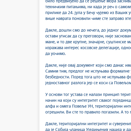
било предвиђено да се решење мора заснива
техничким питањима, ни када је реч о самом
прилике да 24. јула у Бечу чујемо из Ваших у
више наврата поновили чиме сте заправо хт
Дакле, дошли смо до нечега, до једног докум
остави утисак да су преговори, није заснова
мане, и то две крупне, значајне, суштинске м
изражава интерес косовске делегације, одн
да уочимо.
Дакле, није овај документ који смо данас им
Самим тим, предлог не испуњава формалне ус
безбедности. Поред тога што не испуњава фо
једноставног разлога јер се коси са Повељом
У основи тог устава се налази принцип терит
начин на који су интегритет сваког појединц
алфа и омега Повеље УН, територијални инте
огрешили. Ви сте то правило погазили. А то
Дакле, територијални интегритет и суверени
да је Србија чланица Уједињених нација и да 