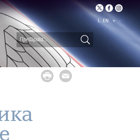
L
EN
+
-
ика
е