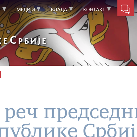
О
МЕДИЈИ
ВЛАДА
КОНТАКТ
С
КЕ
РБИЈЕ
 реч председн
публике Србиј