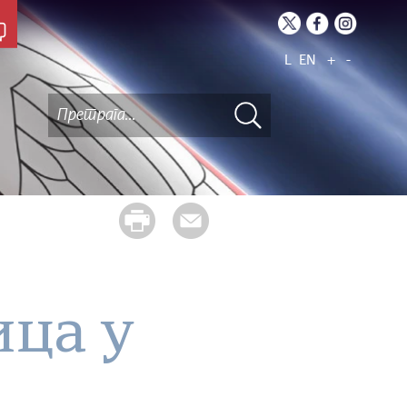
L
EN
+
-
ца у