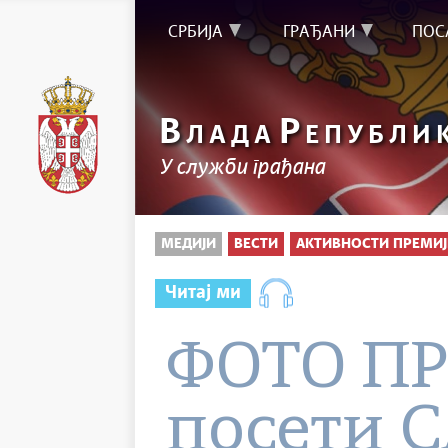
СРБИЈА
ГРАЂАНИ
ПОС
В
Р
ЛАДА
ЕПУБЛИ
У служби грађана
МЕДИЈИ
ВЕСТИ
АКТИВНОСТИ ПРЕМИЈ
Читај ми
ФОТО ПР
посети 