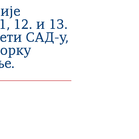
ије
 12. и 13.
ети САД-у,
јорку
е.