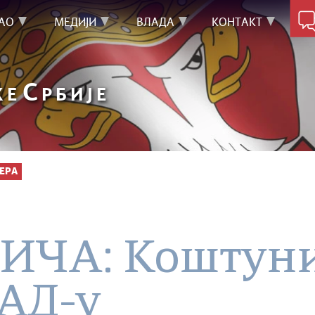
АО
МЕДИЈИ
ВЛАДА
КОНТАКТ
С
КЕ
РБИЈЕ
ЕРА
ИЧА: Коштуни
САД-у