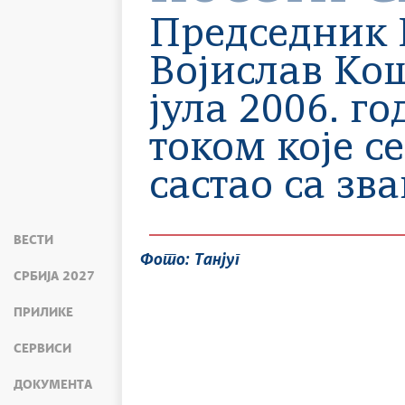
Председник 
Војислав Кош
јула 2006. г
током које с
састао са зв
ВЕСТИ
Фото: Танјуг
СРБИЈА 2027
ПРИЛИКЕ
СЕРВИСИ
ДОКУМЕНТА