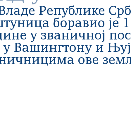
Владе Републике Срб
туница боравио је 11,
одине у званичној пос
е у Вашингтону и Њу
аничницима ове земљ