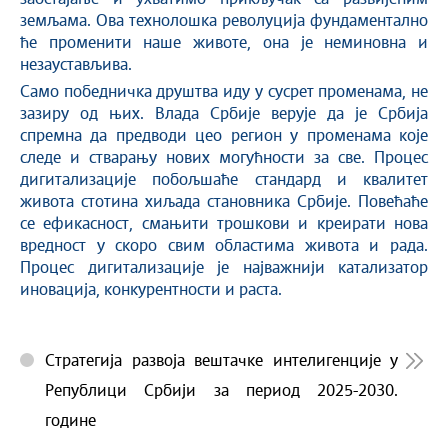
земљама. Ова технолошка револуција фундаментално
ће променити наше животе, она је неминовна и
незаустављива.
Само победничка друштва иду у сусрет променама, не
зазиру од њих. Влада Србије верује да је Србија
спремна да предводи цео регион у променама које
следе и стварању нових могућности за све. Процес
дигитализације побољшаће стандард и квалитет
живота стотина хиљада становника Србије. Повећаће
се ефикасност, смањити трошкови и креирати нова
вредност у скоро свим областима живота и рада.
Процес дигитализације је најважнији катализатор
иновација, конкурентности и раста.
Стратегија развоја вештачке интелигенције у
Републици Србији за период 2025-2030.
године