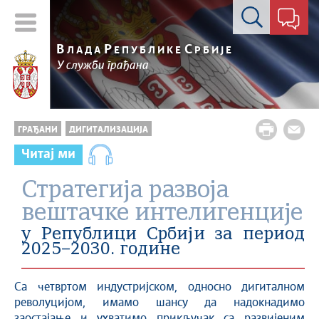
Контакт форма
В
Р
С
ЛАДА
ЕПУБЛИКЕ
РБИЈЕ
У служби грађана
ГРАЂАНИ
ДИГИТАЛИЗАЦИЈА
Читај ми
Стратегија развоја
вештачке интелигенције
у Републици Србији за период
2025–2030. године
Са четвртом индустријском, односно дигиталном
револуцијом, имамо шансу да надокнадимо
заостајање и ухватимо прикључак са развијеним