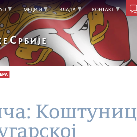
АО
МЕДИЈИ
ВЛАДА
КОНТАКТ
С
КЕ
РБИЈЕ
ЕРА
ича: Коштуниц
угарској