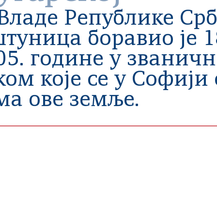
Владе Републике Срб
туница боравио је 18
5. године у званичн
ком које се у Софији 
а ове земље.