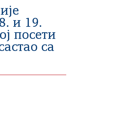
ије
. и 19.
ој посети
састао са