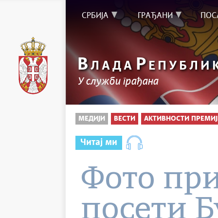
СРБИЈА
ГРАЂАНИ
ПОС
В
Р
ЛАДА
ЕПУБЛИ
У служби грађана
МЕДИЈИ
ВЕСТИ
АКТИВНОСТИ ПРЕМИЈ
Читај ми
Фото пр
посети Б