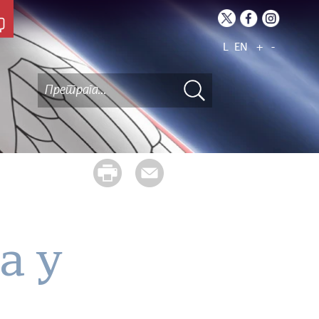
L
EN
+
-
а у