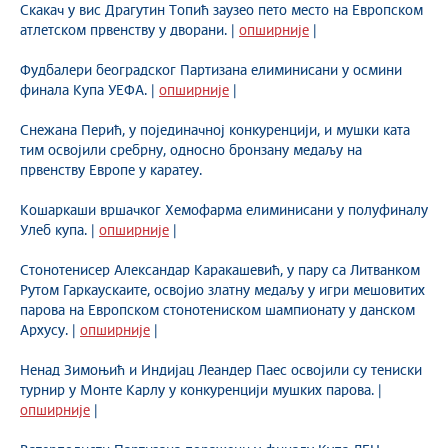
Скакач у вис Драгутин Топић заузео пето место на Европском
атлетском првенству у дворани. |
опширније
|
Фудбалери београдског Партизана елиминисани у осмини
финала Купа УЕФА. |
опширније
|
Снежана Перић, у појединачној конкуренцији, и мушки ката
тим освојили сребрну, односно бронзану медаљу на
првенству Европе у каратеу.
Кошаркаши вршачког Хемофарма елиминисани у полуфиналу
Улеб купа. |
опширније
|
Стонотенисер Александар Каракашевић, у пару са Литванком
Рутом Гаркаускаите, освојио златну медаљу у игри мешовитих
парова на Европском стонотениском шампионату у данском
Архусу. |
опширније
|
Ненад Зимоњић и Индијац Леандер Паес освојили су тениски
турнир у Монте Карлу у конкуренцији мушких парова. |
опширније
|