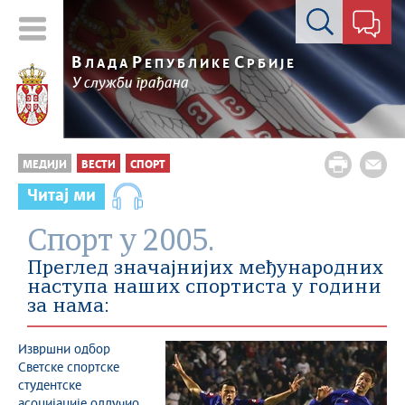
Контакт форма
В
Р
С
ЛАДА
ЕПУБЛИКЕ
РБИЈЕ
У служби грађана
МЕДИЈИ
ВЕСТИ
СПОРТ
Читај ми
Спорт у 2005.
Преглед значајнијих међународних
наступа наших спортиста у години
за нама:
Извршни одбор
Светске спортске
студентске
асоцијације одлучио