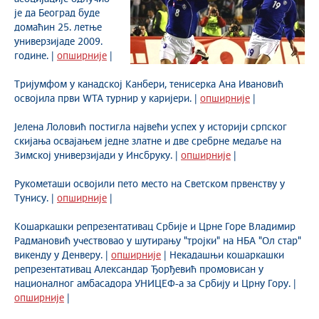
је да Београд буде
домаћин 25. летње
универзијаде 2009.
године. |
опширније
|
Тријумфом у канадској Канбери, тенисерка Ана Ивановић
освојила први WTA турнир у каријери. |
опширније
|
Јелена Лоловић постигла највећи успех у историји српског
скијања освајањем једне златне и две сребрне медаље на
Зимској универзијади у Инсбруку. |
опширније
|
Рукометаши освојили пето место на Светском првенству у
Тунису. |
опширније
|
Кошаркашки репрезентативац Србије и Црне Горе Владимир
Радмановић учествовао у шутирању "тројки" на НБА "Ол стар"
викенду у Денверу. |
опширније
| Некадашњи кошаркашки
репрезентативац Александар Ђорђевић промовисан у
националног амбасадора УНИЦЕФ-а за Србију и Црну Гору. |
опширније
|