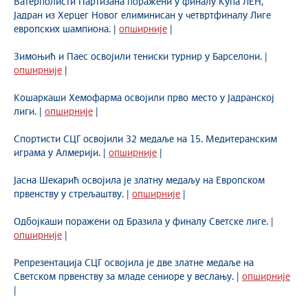
Ватерполисти Партизана поражени у финалу Купа ЛЕН,
Јадран из Херцег Новог елиминисан у четвртфиналу Лиге
европских шампиона. |
опширније
|
Зимоњић и Паес освојили тениски турнир у Барселони. |
опширније
|
Кошаркаши Хемофарма освојили прво место у Јадранској
лиги. |
опширније
|
Спортисти СЦГ освојили 32 медаље на 15. Медитеранским
играма у Алмерији. |
опширније
|
Јасна Шекарић освојила је златну медаљу на Европском
првенству у стрељаштву. |
опширније
|
Одбојкаши поражени од Бразила у финалу Светске лиге. |
опширније
|
Репрезентација СЦГ освојила је две златне медаље на
Светском првенству за младе сениоре у веслању. |
опширније
|