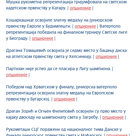
Мушка рукометна репрезентација тријумфовала на светском
кадетском првенству у Катару. |
опширније
|
Кошаркашице освојиле златну медаљу на јуниорском
првенству Европе у Будимпешти. |
опширније
| Ватерполо
репрезентација победила на финалном турниру Светске лиге
у Београду. |
опширније
|
Драгана Томашевић освојила је седмо место у бацању диска
на атлетском првенству света у Хелсинкију. |
опширније
|
Партизан није успео да се пласира у Лигу шампиона. |
опширније
|
Победом над Хрватском у финалу, јуниорска ватерполо
репрезентација освојила златну медаљу на Европском
првенству у Бугарској. |
опширније
|
Драган Зорић и Огњен Филиповић освојили су прво место у
кајаку двоседу на шампионату света у Загребу. |
опширније
|
Рукометаши СЦГ поражени од националног тима Данске у
финалу јуниорског првенства света у Мађарској. |
опширније
|