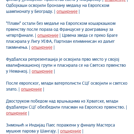
Одбојкаши освојили бронзану медаљу на Европском
шампионату у Београду. |
опширније
|
"Плави" остали без медаље на Европском кошаркашком
првенству после пораза од Француске у доигравању за
четвртфинале. |
опширније
| Црвена зведа се преко Браге
пласирала у Лигу УЕФА, Партизан елиминисан из даљег
такмичења. |
опширније
|
Фудбалска репрезентација је освојила прво место у својој
квалификационој групи и пласирала се на Светско првенство
у Немачкој. |
опширније
|
После европског, млади ватерполисти СЦГ освојили и светско
злато. |
опширније
|
Двоструком победом над вршњацима из Хрватске, млади
фудбалери СЦГ обезбедили пласман на Европско првенство. |
опширније
|
Зимоњић и Индијац Паес поражени у финалу Мастерса
мушких парова у Шангају. |
опширније
|