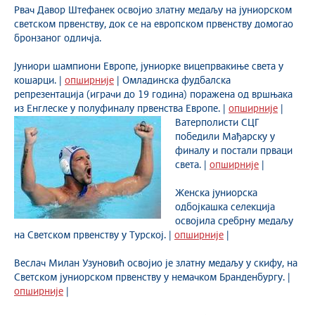
Рвач Давор Штефанек освојио златну медаљу на јуниорском
светском првенству, док се на европском првенству домогао
бронзаног одличја.
Јуниори шампиони Европе, јуниорке вицепрвакиње света у
кошарци. |
опширније
| Омладинска фудбалска
репрезентација (играчи до 19 година) поражена од вршњака
из Енглеске у полуфиналу првенства Европе. |
опширније
|
Ватерполисти СЦГ
победили Мађарску у
финалу и постали прваци
света. |
опширније
|
Женска јуниорска
одбојкашка селекција
освојила сребрну медаљу
на Светском првенству у Турској. |
опширније
|
Веслач Милан Узуновић освојио је златну медаљу у скифу, на
Светском јуниорском првенству у немачком Бранденбургу. |
опширније
|