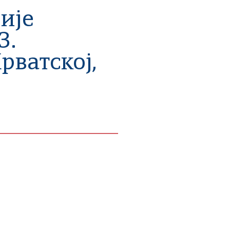
ије
3.
рватској,