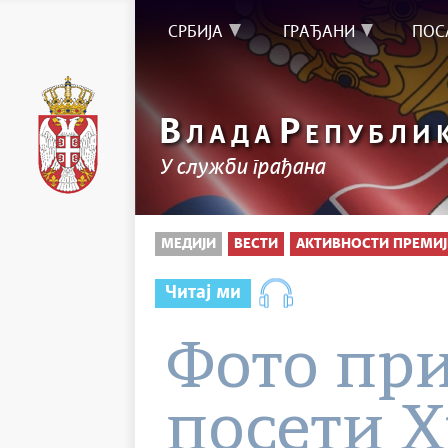
СРБИЈА
ГРАЂАНИ
ПОС
В
Р
ЛАДА
ЕПУБЛИ
У служби грађана
МЕДИЈИ
ВЕСТИ
АКТИВНОСТИ ПРЕМИЈ
Читај ми
Фото пр
посети Х