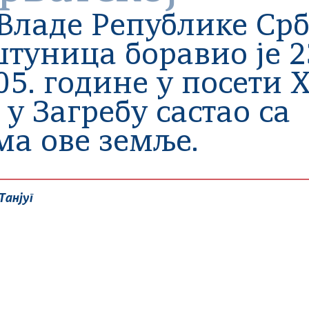
Владе Републике Срб
туница боравио је 2
5. године у посети Х
 у Загребу састао са
а ове земље.
Танјуг