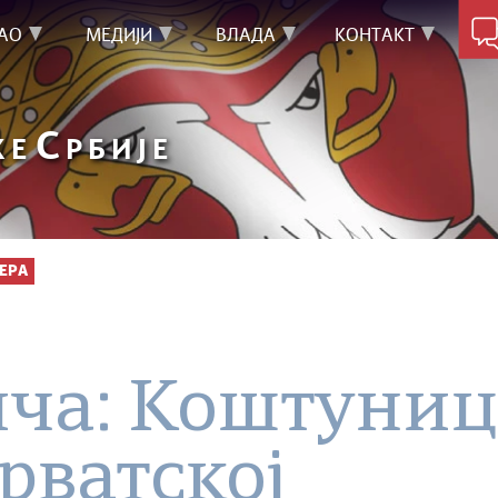
АО
МЕДИЈИ
ВЛАДА
КОНТАКТ
С
КЕ
РБИЈЕ
ЕРА
ича: Коштуниц
рватској