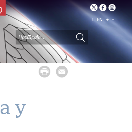
L
EN
+
-
а у