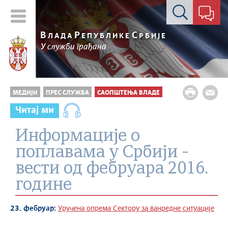
Контакт форма
В
Р
С
ЛАДА
ЕПУБЛИКЕ
РБИЈЕ
У служби грађана
МЕДИЈИ
ПРЕС СЛУЖБА
САОПШТЕЊА ВЛАДЕ
Читај ми
Информације о
поплавама у Србији -
вести од фебруара 2016.
године
23. фебруар:
Уручена опрема Сектору за ванредне ситуације