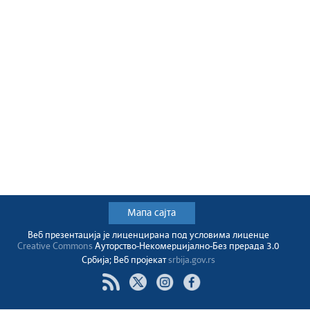
Мапа сајта
Веб презентација jе лиценциранa под условима лиценце
Creative Commons
Ауторство-Некомерцијално-Без прерада 3.0
Србија; Веб пројекат
srbija.gov.rs