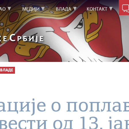
АО
МЕДИЈИ
ВЛАДА
КОНТАКТ
С
КЕ
РБИЈЕ
ВЛАДЕ
ције о попла
вести од 13. ј