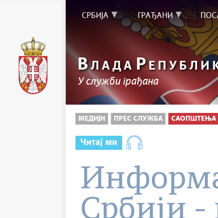
СРБИЈА
ГРАЂАНИ
ПОС
В
Р
ЛАДА
ЕПУБЛИ
У служби грађана
МЕДИЈИ
ПРЕС СЛУЖБА
САОПШТЕЊА 
Читај ми
Информа
Србији - 