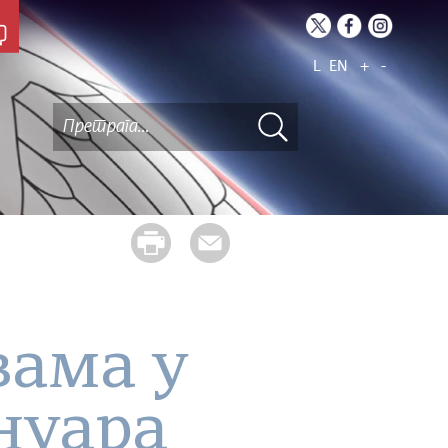
L
EN
+
-
вама у
ануара