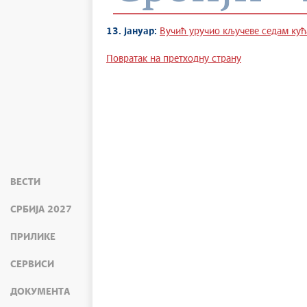
13. јануар:
Вучић уручио кључеве седам кућ
Повратак на претходну страну
ВЕСТИ
СРБИЈА 2027
ПРИЛИКЕ
СЕРВИСИ
ДОКУМЕНТА