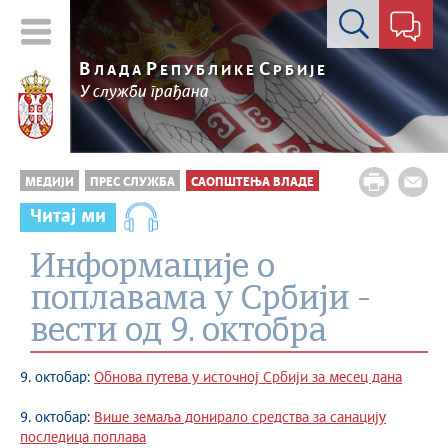
Контакт форма
В
Р
С
ЛАДА
ЕПУБЛИКЕ
РБИЈЕ
У служби грађана
МЕДИЈИ
ПРЕС СЛУЖБА
САОПШТЕЊА ВЛАДЕ
Читај ми
Информације о
поплавама у Србији -
вести од 9. октобра
9. октобар:
Обнова путева у источној Србији за месец дана
9. октобар:
Више земаља донирало средства за санацију
последица поплава