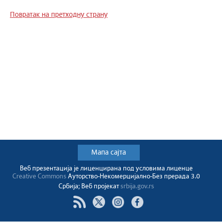
Повратак на претходну страну
Мапа сајта
Веб презентација jе лиценциранa под условима лиценце
Creative Commons
Ауторство-Некомерцијално-Без прерада 3.0
Србија; Веб пројекат
srbija.gov.rs