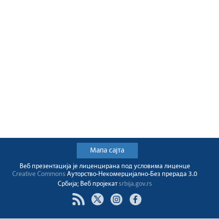
Мапа сајта
Веб презентација jе лиценциранa под условима лиценце
Creative Commons
Ауторство-Некомерцијално-Без прерада 3.0
Србија; Веб пројекат
srbija.gov.rs