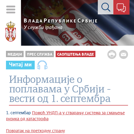
Контакт форма
В
Р
С
ЛАДА
ЕПУБЛИКЕ
РБИЈЕ
У служби грађана
МЕДИЈИ
ПРЕС СЛУЖБА
САОПШТЕЊА ВЛАДЕ
Читај ми
Информације о
поплавама у Србији -
вести од 1. септембра
1. септембар
Помоћ УНДП-а у стварању система за смањење
ризика од катастрофа
Повратак на претходну страну