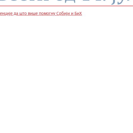
енције да што више помогну Србији и БиХ