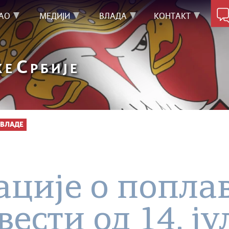
АО
МЕДИЈИ
ВЛАДА
КОНТАКТ
С
КЕ
РБИЈЕ
ВЛАДЕ
ције о попла
вести од 14. ју