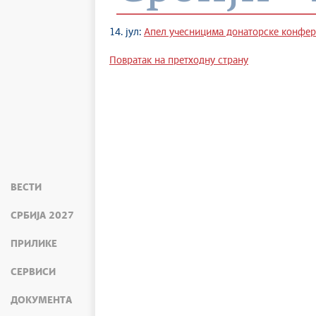
14. јул:
Апел учесницима донаторске конфер
Повратак на претходну страну
ВЕСТИ
СРБИЈА 2027
ПРИЛИКЕ
СЕРВИСИ
ДОКУМЕНТА