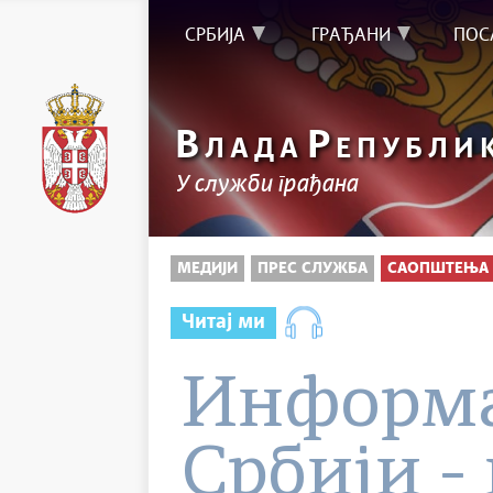
СРБИЈА
ГРАЂАНИ
ПОС
В
Р
ЛАДА
ЕПУБЛИ
У служби грађана
МЕДИЈИ
ПРЕС СЛУЖБА
САОПШТЕЊА 
Читај ми
Информа
Србији - 