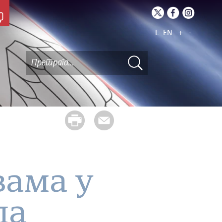
L
EN
+
-
вама у
ла