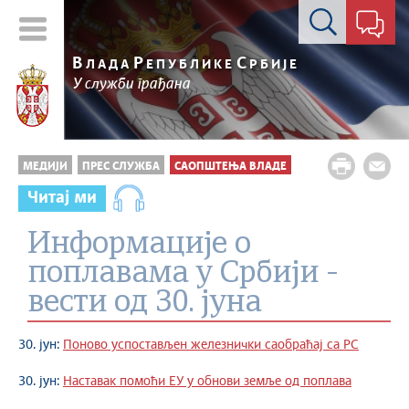
Контакт форма
В
Р
С
ЛАДА
ЕПУБЛИКЕ
РБИЈЕ
У служби грађана
МЕДИЈИ
ПРЕС СЛУЖБА
САОПШТЕЊА ВЛАДЕ
Читај ми
Информације о
поплавама у Србији -
вести од 30. јуна
30. јун:
Поново успостављен железнички саобраћај са РС
30. јун:
Наставак помоћи ЕУ у обнови земље од поплава