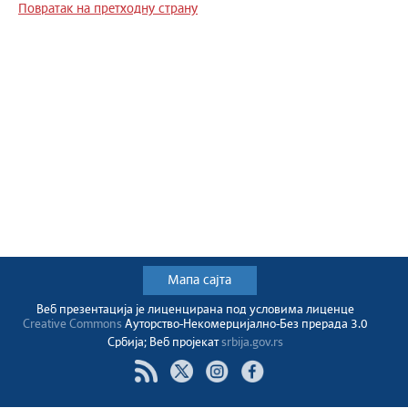
Повратак на претходну страну
Мапа сајта
Веб презентација jе лиценциранa под условима лиценце
Creative Commons
Ауторство-Некомерцијално-Без прерада 3.0
Србија; Веб пројекат
srbija.gov.rs