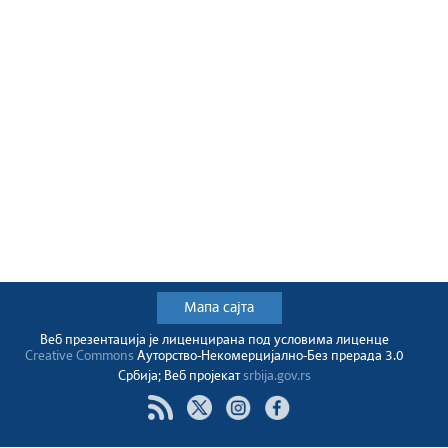
Мапа сајта
Веб презентација jе лиценциранa под условима лиценце
Creative Commons
Ауторство-Некомерцијално-Без прерада 3.0
Србија; Веб пројекат
srbija.gov.rs