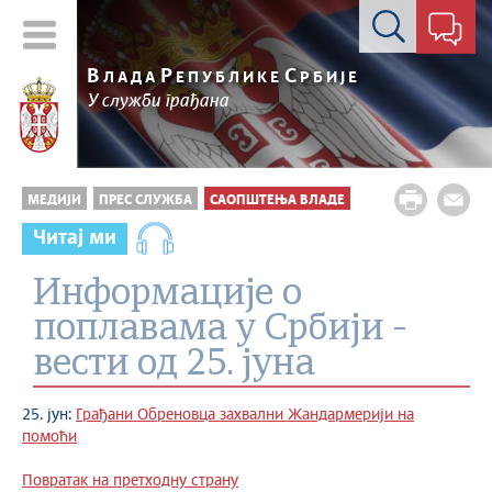
Контакт форма
В
Р
С
ЛАДА
ЕПУБЛИКЕ
РБИЈЕ
У служби грађана
МЕДИЈИ
ПРЕС СЛУЖБА
САОПШТЕЊА ВЛАДЕ
Читај ми
Информације о
поплавама у Србији -
вести од 25. јуна
25. јун:
Грађани Обреновца захвални Жандармерији на
помоћи
Повратак на претходну страну