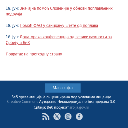
18. јун:
Значајна помоћ Словеније у обнови поплављених
подручја
18. јун:
Помоћ ФАО у санирању штете од поплава
18. јун:
Донаторска конференција од велике важности за
Србију и БиХ
Повратак на претходну страну
Мапа сајта
Веб презентација jе лиценциранa под условима лиценце
Creative Commons
Ауторство-Некомерцијално-Без прерада 3.0
Србија; Веб пројекат
srbija.gov.rs