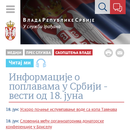
Контакт форма
В
Р
С
ЛАДА
ЕПУБЛИКЕ
РБИЈЕ
У служби грађана
МЕДИЈИ
ПРЕС СЛУЖБА
САОПШТЕЊА ВЛАДЕ
Читај ми
Информације о
поплавама у Србији -
вести од 18. јуна
18. јун:
Ускоро почиње испумпавање воде са копа Тамнава
18. јун:
Словенија међу организаторима донаторске
конференције у Бриселу