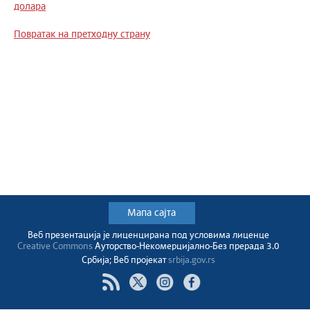
долара
Повратак на претходну страну
Мапа сајта
Веб презентација jе лиценциранa под условима лиценце
Creative Commons
Ауторство-Некомерцијално-Без прерада 3.0
Србија; Веб пројекат
srbija.gov.rs