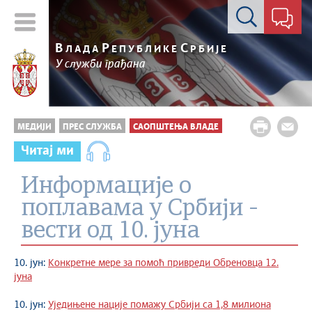
Контакт форма
В
Р
С
ЛАДА
ЕПУБЛИКЕ
РБИЈЕ
У служби грађана
МЕДИЈИ
ПРЕС СЛУЖБА
САОПШТЕЊА ВЛАДЕ
Читај ми
Информације о
поплавама у Србији -
вести од 10. јуна
10. јун:
Конкретне мере за помоћ привреди Обреновца 12.
јуна
10. јун:
Уједињене нације помажу Србији са 1,8 милиона