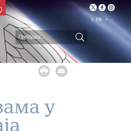
L
EN
+
-
вама у
аја