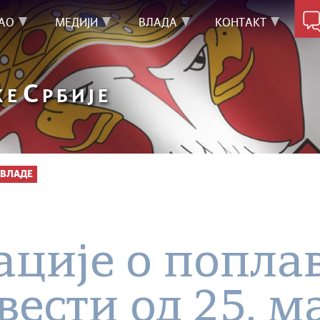
АО
МЕДИЈИ
ВЛАДА
КОНТАКТ
С
КЕ
РБИЈЕ
ВЛАДЕ
ције о попла
вести од 25. м