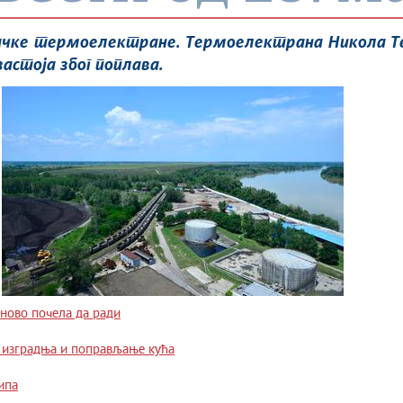
вачке термоелектране. Термоелектрана Никола Те
застоја због поплава.
ново почела да ради
 изградња и поправљање кућа
ипа