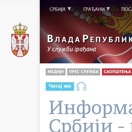
СРБИЈА
ГРАЂАНИ
ПОС
В
Р
ЛАДА
ЕПУБЛИ
У служби грађана
МЕДИЈИ
ПРЕС СЛУЖБА
САОПШТЕЊА 
Читај ми
Информа
Србији - 