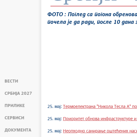
ФОТО : Поглед са погона обрено
почела је да ради, после 10 дана 
ВЕСТИ
СРБИЈА 2027
ПРИЛИКЕ
25. мај:
Термоелектрана "Никола Тесла А" по
СЕРВИСИ
25. мај:
Приоритет обнова инфраструктуре и
ДОКУМЕНТА
25. мај:
Неопходно санирање оштећених нас