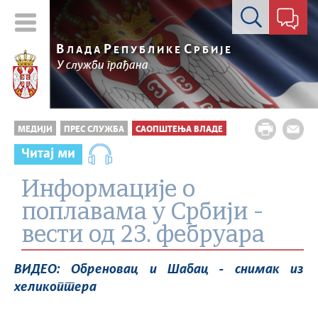
Контакт форма
В
Р
С
ЛАДА
ЕПУБЛИКЕ
РБИЈЕ
У служби грађана
МЕДИЈИ
ПРЕС СЛУЖБА
САОПШТЕЊА ВЛАДЕ
Читај ми
Информације о
поплавама у Србији -
вести од 23. фебруара
ВИДЕО: Обреновац и Шабац - снимак из
хеликоптера