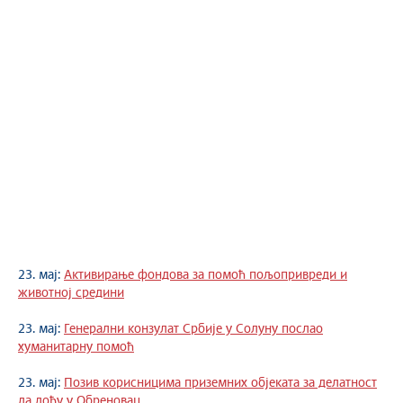
23. мај:
Активирање фондова за помоћ пољопривреди и
животној средини
23. мај:
Генерални конзулат Србије у Солуну послао
хуманитарну помоћ
23. мај:
Позив корисницима приземних објеката за делатност
да дођу у Обреновац