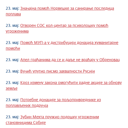
23. мај:
Значајна помоћ Норвешке за санирање последица
поплава
23. мај:
Отворен СОС кол-центар за психолошку помоћ
угроженима
23. мај:
Помоћ МУП-а у дистрибуцији донација хуманитарне
помоћи
23. мај:
Апел грађанима да се и даље не враћају у Обреновац
23. мај:
Вучић упутио писмо захвалности Русији
23. мај:
Кроз измену закона омогућити радне акције за обнову
земље
23. мај:
Потребне донације за пољопривреднике из
поплављених подручја
23. мај:
Зубин Мехта пружио подршку угроженим
становницима Србије