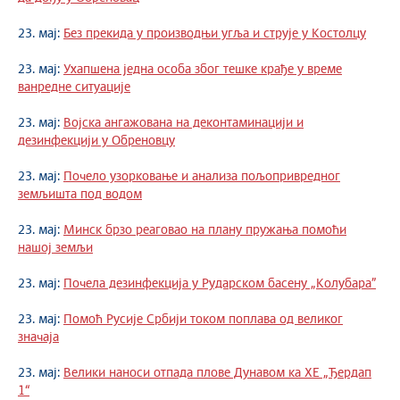
23. мај:
Без прекида у производњи угља и струје у Костолцу
23. мај:
Ухапшена једна особа због тешке крађе у време
ванредне ситуације
23. мај:
Војска ангажована на деконтаминацији и
дезинфекцији у Обреновцу
23. мај:
Почело узорковање и анализа пољопривредног
земљишта под водом
23. мај:
Минск брзо реаговао на плану пружања помоћи
нашој земљи
23. мај:
Почела дезинфекција у Рударском басену „Колубара”
23. мај:
Помоћ Русије Србији током поплава од великог
значаја
23. мај:
Велики наноси отпада плове Дунавом ка ХЕ „Ђердап
1“