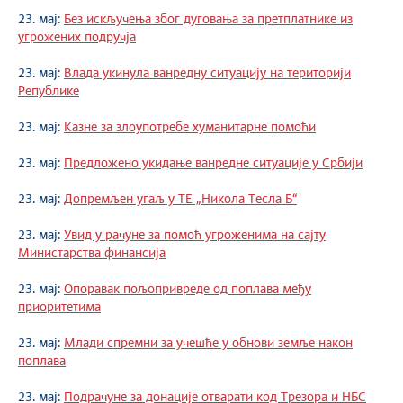
23. мај:
Без искључења због дуговања за претплатнике из
угрожених подручја
23. мај:
Влада укинула ванредну ситуацију на територији
Републике
23. мај:
Казне за злоупотребе хуманитарне помоћи
23. мај:
Предложено укидање ванредне ситуације у Србији
23. мај:
Допремљен угаљ у ТЕ „Никола Тесла Б“
23. мај:
Увид у рачуне за помоћ угроженима на сајту
Министарства финансија
23. мај:
Опоравак пољопривреде од поплава међу
приоритетима
23. мај:
Млади спремни за учешће у обнови земље након
поплава
23. мај:
Подрачуне за донације отварати код Трезора и НБС