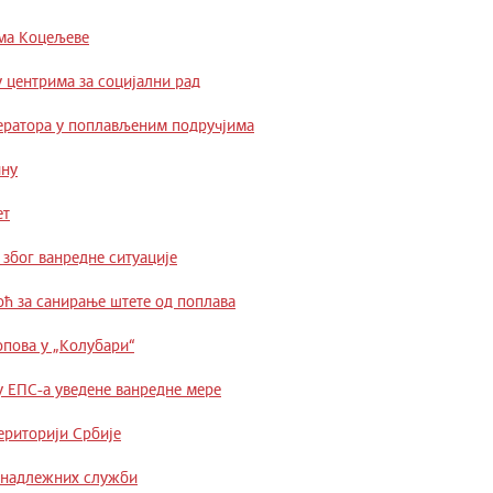
има Коцељеве
 центрима за социјални рад
ератора у поплављеним подручјима
ину
ет
због ванредне ситуације
оћ за санирање штете од поплава
опова у „Колубари“
у ЕПС-а уведене ванредне мере
ериторији Србије
а надлежних служби