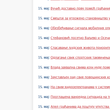
15. мај:
Вучић доставио прву помоћ грађан
15. мај:
Смештај за угрожено становништво у
15. мај:
Обезбеђивање сигнала мобилних оп
15. мај:
Стефановић посетио Ваљево и Осеч
15. мај:
Спасавање људских живота приорит
15. мај:
Одлагање свих спортских такмичења 
15. мај:
Влада захвална свима који нуде пом
15. мај:
Заустављен рад свих површинских к
15. мај:
На свим хидроелектранама у систем
15. мај:
Проглашена ванредна ситуација на т
15. мај:
Апел грађанима да поштују упутств