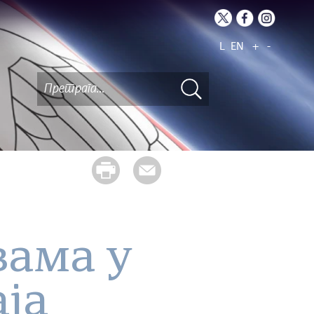
L
EN
+
-
вама у
аја