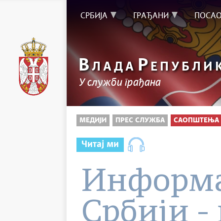
СРБИЈА
ГРАЂАНИ
ПОСА
В
Р
ЛАДА
ЕПУБЛИ
У служби грађана
МЕДИЈИ
ПРЕС СЛУЖБА
САОПШТЕЊА 
Читај ми
Информа
Србији - 