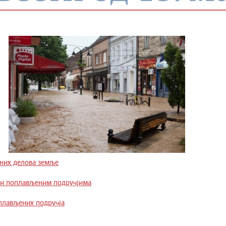
ених делова земље
ћи поплављеним подручјима
плављених подручја