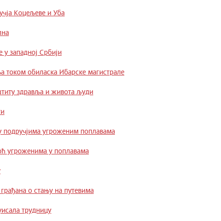
учја Коцељеве и Уба
лна
е у западној Србији
ња током обиласка Ибарске магистрале
штиту здравља и живота људи
ти
 у подручјима угроженим поплавама
оћ угроженима у поплавама
у
рађана о стању на путевима
уисала трудницу