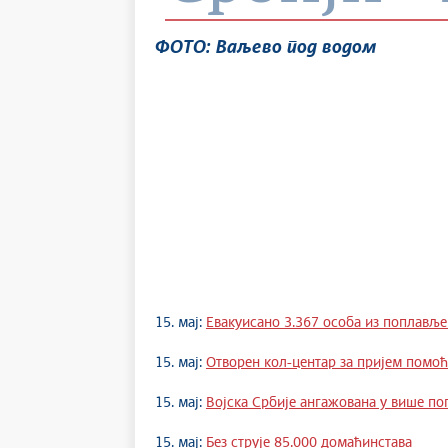
ФОТО: Ваљево под водом
15. мај:
Евакуисано 3.367 особа из поплављ
15. мај:
Отворен кол-центар за пријем помо
15. мај:
Војска Србије ангажована у више по
15. мај:
Без струје 85.000 домаћинстава