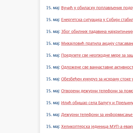
15. мај:
Вучић у обиласку поплављених подр
15. мај:
Енергетска ситуација у Србији стаби
15. мај:
Због обилних падавина најкритичниј
15. мај:
Михајловић пратила акцију спасава
15. мај:
Предузете све неопходне мере за за
15. мај:
Одложене све ваннаставне активнос
15. мај:
Обезбеђен кукуруз за исхрану стоке
15. мај:
Отворени дежурни телефони за пом
15. мај:
Илић обишао села Балугу и Прељин
15. мај:
Дежурни телефони за информисање г
15. мај:
Хеликоптерска јединица МУП-а евак