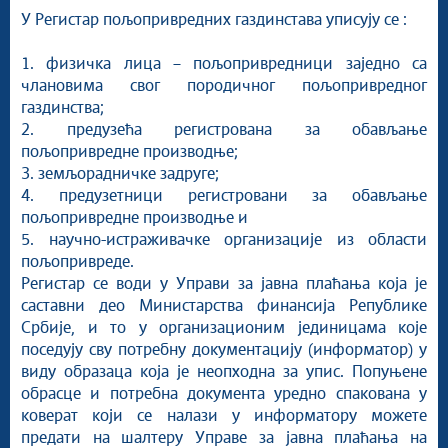
У Регистар пољопривредних газдинстава уписују се :
1. физичка лица – пољопривредници заједно са
члановима свог породичног пољопривредног
газдинства;
2. предузећа регистрована за обављање
пољопривредне производње;
3. земљорадничке задруге;
4. предузетници регистровани за обављање
пољопривредне производње и
5. научно-истраживачке организације из области
пољопривреде.
Регистар се води у Управи за јавна плаћања која је
саставни део Министарства финансија Републике
Србије, и то у организационим јединицама које
поседују сву потребну документацију (информатор) у
виду образаца која је неопходна за упис. Попуњене
обрасце и потребна документа уредно спакована у
коверат који се налази у информатору можете
предати на шалтеру Управе за јавна плаћања на