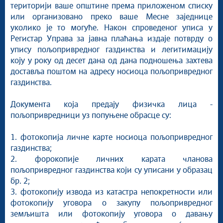
територији ваше општине према приложеном списку
или организовано преко ваше Месне заједнице
уколико је то могуће. Након спроведеног уписа у
Регистар Управа за јавна плаћања издаје потврду о
упису пољопривредног газдинства и легитимацију
коју у року од десет дана од дана подношења захтева
доставља поштом на адресу носиоца пољопривредног
газдинства.
Документа која предају физичка лица -
пољопривредници уз попуњене обрасце су:
1. фотокопија личне карте носиоца пољопривредног
газдинства;
2. форокопије личних карата чланова
пољопривредног газдинства који су уписани у образац
бр. 2;
3. фотокопију извода из катастра непокретности или
фотокопију уговора о закупу пољопривредног
земљишта или фотокопију уговора о давању