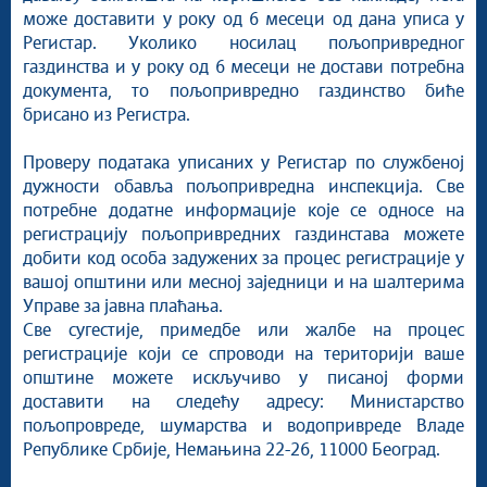
може доставити у року од 6 месеци од дана уписа у
Регистар. Уколико носилац пољопривредног
газдинства и у року од 6 месеци не достави потребна
документа, то пољопривредно газдинство биће
брисано из Регистра.
Проверу података уписаних у Регистар по службеној
дужности обавља пољопривредна инспекција. Све
потребне додатне информације које се односе на
регистрацију пољопривредних газдинстава можете
добити код особа задужених за процес регистрације у
вашој општини или месној заједници и на шалтерима
Управе за јавна плаћања.
Све сугестије, примедбе или жалбе на процес
регистрације који се спроводи на територији ваше
општине можете искључиво у писаној форми
доставити на следећу адресу: Министарство
пољопровреде, шумарства и водопривреде Владе
Републике Србије, Немањина 22-26, 11000 Београд.