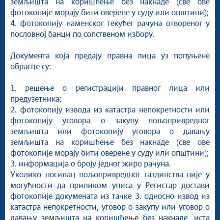
земљишта на коришћење без накнаде (све ове
фотокопије морају бити оверене у суду или општини);
4. фотокопију наменског текућег рачуна отвореног у
пословној банци по сопственом избору.
Документа која предају правна лица уз попуњене
обрасце су:
1. решење о регистрацији правног лица или
предузетника;
2. фотокопију извода из катастра непокретности или
фотокопију уговора о закупу пољопривредног
земљишта или фотокопију уговора о давању
земљишта на коришћење без накнаде (све ове
фотокопије морају бити оверене у суду или општини);
3. информација о броју једног жиро рачуна.
Уколико носилац пољопривредног газдинства није у
могућности да приликом уписа у Регистар достави
фотокопије докумената из тачке 3. односно извод из
катастра непокретности, уговор о закупу или уговор о
давању земљишта на коришћење без накнаде, иста