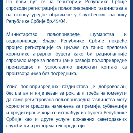
По први пут се на територији Републике Србије
Култура и вера
спроводи регистрација пољопривредних газдинстава а
на основу уредбе објављене у Службеном гласнику
Спорт
Републике Србије бр.45/04.
Конференције за новинаре
Интервјуи
Министарство пољопривреде, шумарства и
Линкови
водопривреде Владе Републике Србије покреће
процес регистрације са циљем да тачно препозна
Издвојене теме
кориснике аграрног буџета како би рационалније
COVID-19 - архива
спровело мере за подстицање развоја пољопривредне
производње и успоставило директан контакт са
произвођачима без посредника.
Упис пољопривредних газдинстава је добровољан,
бесплатан и није везан за рок, али треба напоменути
да само регистрована пољопривредна газдинства могу
користити средства намењена за премије, субвенције
и кредитирање која се исплаћују из буџета Републике
Србије као и друге услуге државних саветодавних
служби чија реформа тек предстоји.