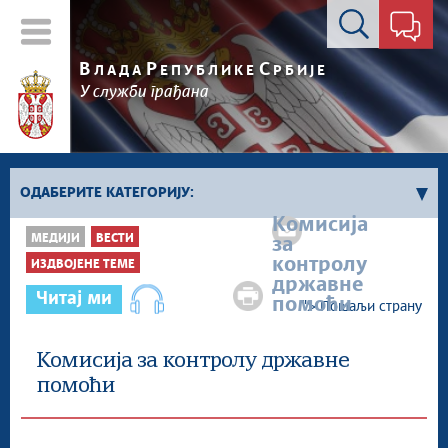
Контакт форма
В
Р
С
ЛАДА
ЕПУБЛИКЕ
РБИЈЕ
У служби грађана
ОДАБЕРИТЕ КАТЕГОРИЈУ:
Комисија
МЕДИЈИ
ВЕСТИ
за
Влада Србије
контролу
ИЗДВОЈЕНЕ ТЕМЕ
Активности премијера
државне
Читај ми
Активности потпредседника
помоћи
">
Пошаљи страну
Активности Владе
Косово и Метохија
Комисија за контролу државне
помоћи
Политика
Економија
Стоп корупцији