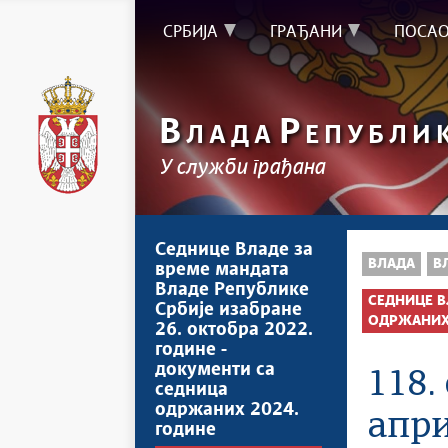
СРБИЈА
ГРАЂАНИ
ПОСА
В
Р
ЛАДА
ЕПУБЛИ
У служби грађана
Седнице Владе за
ВЛАДА
В
време мандата
Владе Републике
СЕДНИЦЕ В
Србије изабране
ОДРЖАНИХ 
26. октобра 2022.
године -
документи са
118.
седница
одржаних 2024.
апри
године