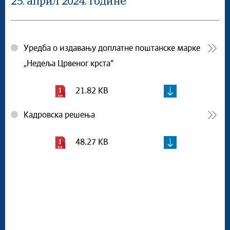
25. април 2024. године
Уредба о издавању доплатне поштанске марке
„Недеља Црвеног крста”
21.82 KB
Кадровска решења
48.27 KB