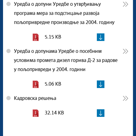
Уредба о допуни Уредбе о утврђивању
програма мера за подстицање развоја
пољопривредне производње за 2004. годину
5.15 KB
Уредба о допунама Уредбе о посебним
условима промета дизел горива Д-2 за радове
у пољопривреди у 2004. години
5.06 KB
Кадровска решења
32.14 KB