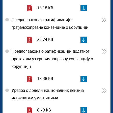
15.18 KB
Предлог закона о ратификацији
грађанскоправне конвенције о корупцији
23.74 KB
Предлог закона о ратификацији додатног
протокола уз кривичноправну конвенцију о
корупцији
18.38 KB
Уредба о додели националних пензија
истакнутим уметницима
8.79 KB