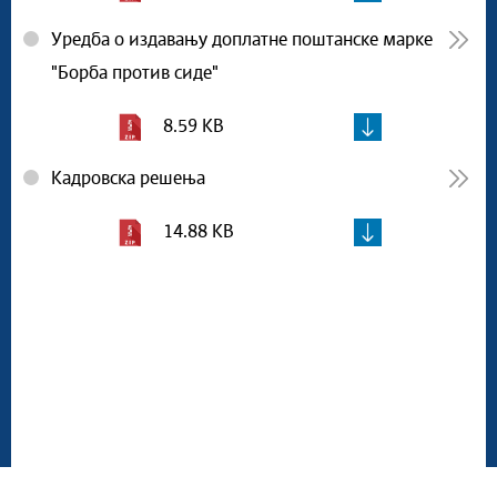
Уредба о издавању доплатне поштанске марке
"Борба против сиде"
8.59 KB
Кадровска решења
14.88 KB