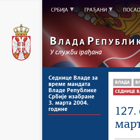
СРБИЈА
ГРАЂАНИ
ПОСА
В
Р
ЛАДА
ЕПУБЛИ
У служби грађана
Седнице Владе за
ВЛАДА
В
време мандата
Владе Републике
СЕДНИЦЕ В
Србије изабране
3. марта 2004.
127.
године
март