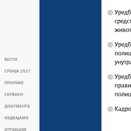
Уредб
средс
живот
Уредб
полиц
ВЕСТИ
унутр
СРБИЈА 2027
Уредб
ПРИЛИКЕ
прави
полиц
СЕРВИСИ
ДОКУМЕНТА
Кадро
ИЗДВАЈАМО
АТРАКЦИЈЕ