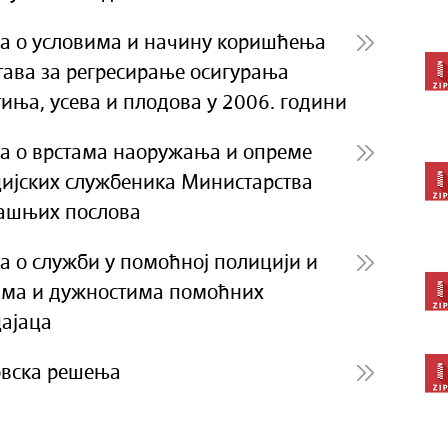
а о условима и начину коришћења
тава за регресирање осигурања
иња, усева и плодова у 2006. години
а о врстама наоружања и опреме
ијских службеника Министарства
ашњих послова
а о служби у помоћној полицији и
ма и дужностима помоћних
ајаца
вска решења