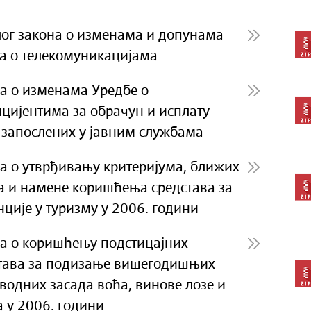
ог закона о изменама и допунама
а о телекомуникацијама
а о изменама Уредбе о
цијентима за обрачун и исплату
 запослених у јавним службама
а о утврђивању критеријума, ближих
а и намене коришћења средстава за
нције у туризму у 2006. години
а о коришћењу подстицајних
тава за подизање вишегодишњих
водних засада воћа, винове лозе и
 у 2006. години