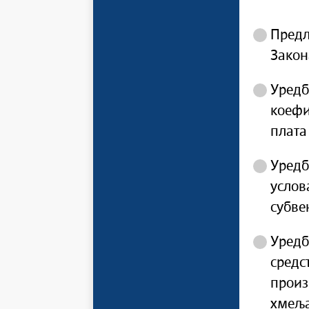
Предл
Закон
Уредб
коефи
плата
Уредб
услов
субве
Уредб
средс
произ
хмеља