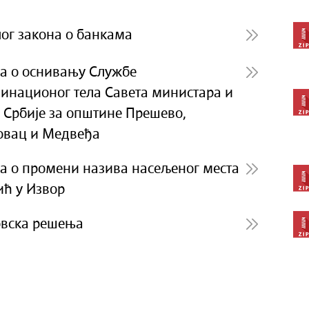
ог закона о банкама
а о оснивању Службе
инационог тела Савета министара и
 Србије за општине Прешево,
овац и Медвеђа
а о промени назива насељеног места
ћ у Извор
вска решења