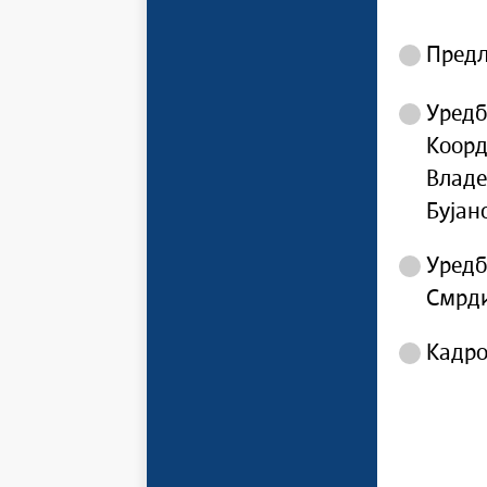
Предл
Уредб
Коорд
Владе
Бујан
Уредб
Смрди
Кадро