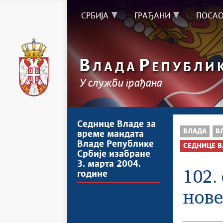
СРБИЈА
ГРАЂАНИ
ПОСА
В
Р
ЛАДА
ЕПУБЛИ
У служби грађана
Седнице Владе за
ВЛАДА
В
време мандата
Владе Републике
СЕДНИЦЕ В
Србије изабране
3. марта 2004.
102.
године
нове