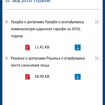
31. мај 2016. године
Уредба о допунама Уредбе о усклађивању
номенклатуре царинске тарифе за 2016.
годину
11.41 KB
Решење о допунама Решења о утврђивању
листе означених лица
18.90 KB