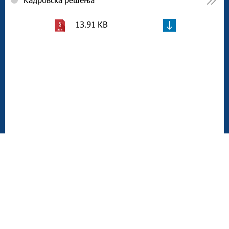
Кадровска решења
13.91 KB
Мапа сајта
Веб презентација jе лиценциранa под условима лиценце
Creative Commons
Ауторство-Некомерцијално-Без прерада 3.0
Србија; Веб пројекат
srbija.gov.rs